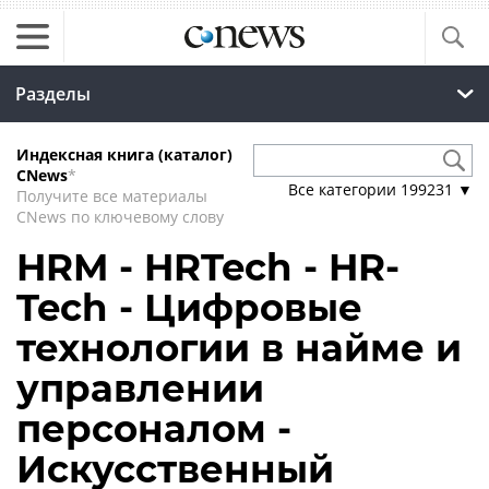
Разделы
Индексная книга (каталог)
CNews
*
Все категории
199231
▼
Получите все материалы
CNews по ключевому слову
HRM - HRTech - HR-
Tech - Цифровые
технологии в найме и
управлении
персоналом -
Искусственный