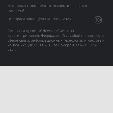
Материалы, помеченные знаком ■, являются
рекламой
Все права защищены © 1995 – 2026
Сетевое издание «CNews» («СиНьюс»)
зарегистрировано Федеральной службой по надзору в
сфере связи, информационных технологий и массовых
коммуникаций 09.11.2018 за номером Эл № ФС77 –
74283