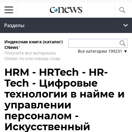
Разделы
Индексная книга (каталог)
CNews
*
Все категории
199231
▼
Получите все материалы
CNews по ключевому слову
HRM - HRTech - HR-
Tech - Цифровые
технологии в найме и
управлении
персоналом -
Искусственный