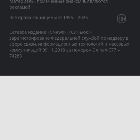
Материалы, помеченные знаком ■, являются
рекламой
Все права защищены © 1995 – 2026
Сетевое издание «CNews» («СиНьюс»)
зарегистрировано Федеральной службой по надзору в
сфере связи, информационных технологий и массовых
коммуникаций 09.11.2018 за номером Эл № ФС77 –
74283