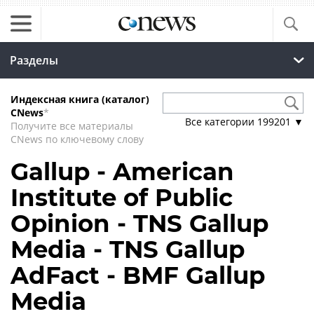
Разделы
Индексная книга (каталог)
CNews
*
Все категории
199201
▼
Получите все материалы
CNews по ключевому слову
Gallup - American
Institute of Public
Opinion - TNS Gallup
Media - TNS Gallup
AdFact - BMF Gallup
Media