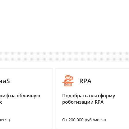
aaS
RPA
риф на облачную
Подобрать платформу
х
роботизации RPA
месяц
От 200 000 руб./месяц