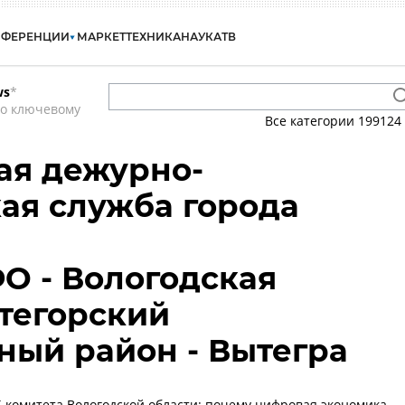
НФЕРЕНЦИИ
МАРКЕТ
ТЕХНИКА
НАУКА
ТВ
ws
*
по ключевому
Все категории
199124
ая дежурно-
ая служба города
ФО - Вологодская
ытегорский
ый район - Вытегра
-комитета Вологодской области: почему цифровая экономика