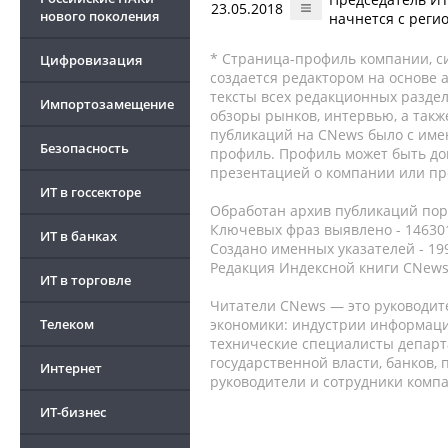
23.05.2018
нового поколения
начнется с реги
* Страница-профиль компании, сис
Цифровизация
создается редактором на основе
тексты всех редакционных раздел
Импортозамещение
обзоры рынков, интервью, а такж
публикаций на CNews было с име
Безопасность
профиль. Профиль может быть до
презентацией о компании или про
ИТ в госсекторе
Обработан архив публикаций порт
Ключевых фраз выявлено - 146301
ИТ в банках
Создано именных указателей - 19
Редакция Индексной книги CNews
ИТ в торговле
Читатели CNews — это руководит
Телеком
экономики: индустрии информаци
технические специалисты депар
государственной власти, банков,
Интернет
руководители и сотрудники комп
ИТ-бизнес