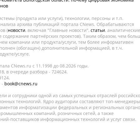
онов
темы (продукта или услуги), технологии, персоны и т.п.
 анализа архива публикаций портала CNews. Обрабатываются
ов (
новости
, включая "Главные новости",
статьи
, аналитически
е содержание партнёрских проектов). Таким образом, чем боль
нем компании или продукта/услуги, тем более информативен
полнен (обогащен) дополнительной информацией, в т.ч.
дукте/услуге.
ала CNews.ru c 11.1998 до 08.2026 годы.
8, в очереди разбора - 724624.
9124.
 -
book@cnews.ru
ели и сотрудники одной из самых успешных отраслей российск
онных технологий. Ядро аудитории составляют топ-менеджеры
таментов информатизации федеральных и региональных орган
 промышленных компаний, розничных сетей, а также
аний-поставщиков информационных технологий и услуг связи.