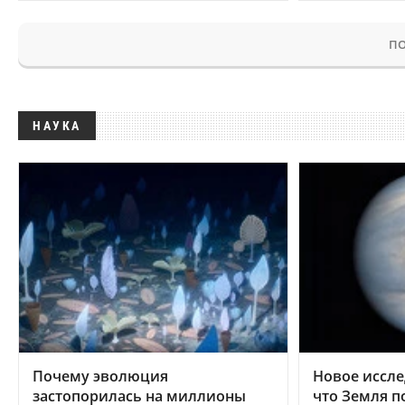
ПО
НАУКА
Почему эволюция
Новое иссле
застопорилась на миллионы
что Земля п