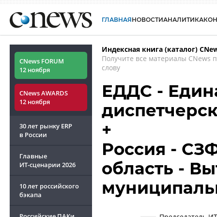
ГЛАВНАЯ
НОВОСТИ
АНАЛИТИКА
КО
Индексная книга (каталог) CNe
Получите все материалы CNews 
CNews FORUM
слову
12 ноября
ЕДДС - Един
CNews AWARDS
12 ноября
диспетчерск
+
30 лет рынку ERP
в России
Россия - СЗ
Главные
область - В
ИТ-сценарии
2026
муниципальн
10 лет российского
бэкапа
Российские ПАКи
Председатель ИТ