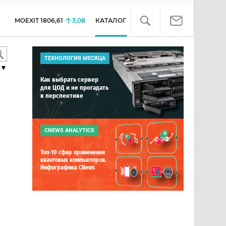
MOEXIT
1806,61
3,08
КАТАЛОГ
ТЕХНОЛОГИЯ МЕСЯЦА
▼
Как выбрать сервер
для ЦОД и не прогадать
в перспективе
CNEWS ANALYTICS
Топ-10 сфер применения
квантовых компьютеров.
Инфографика CNews