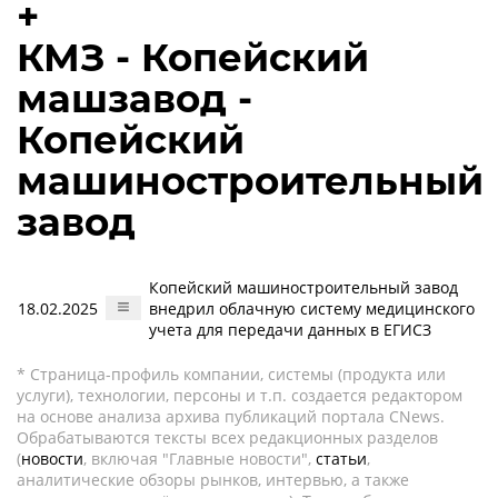
+
КМЗ - Копейский
машзавод -
Копейский
машиностроительный
завод
Копейский машиностроительный завод
18.02.2025
внедрил облачную систему медицинского
учета для передачи данных в ЕГИСЗ
* Страница-профиль компании, системы (продукта или
услуги), технологии, персоны и т.п. создается редактором
на основе анализа архива публикаций портала CNews.
Обрабатываются тексты всех редакционных разделов
(
новости
, включая "Главные новости",
статьи
,
аналитические обзоры рынков, интервью, а также