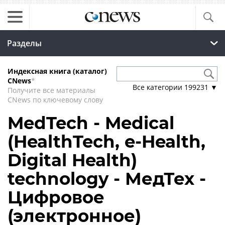
Разделы
Индексная книга (каталог)
CNews
*
Все категории
199231
▼
Получите все материалы
CNews по ключевому слову
MedTech - Medical
(HealthTech, e-Health,
Digital Health)
technology - МедТех -
Цифровое
(электронное)