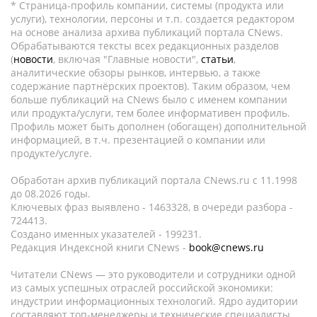
* Страница-профиль компании, системы (продукта или
услуги), технологии, персоны и т.п. создается редактором
на основе анализа архива публикаций портала CNews.
Обрабатываются тексты всех редакционных разделов
(
новости
, включая "Главные новости",
статьи
,
аналитические обзоры рынков, интервью, а также
содержание партнёрских проектов). Таким образом, чем
больше публикаций на CNews было с именем компании
или продукта/услуги, тем более информативен профиль.
Профиль может быть дополнен (обогащен) дополнительной
информацией, в т.ч. презентацией о компании или
продукте/услуге.
Обработан архив публикаций портала CNews.ru c 11.1998
до 08.2026 годы.
Ключевых фраз выявлено - 1463328, в очереди разбора -
724413.
Создано именных указателей - 199231.
Редакция Индексной книги CNews -
book@cnews.ru
Читатели CNews — это руководители и сотрудники одной
из самых успешных отраслей российской экономики:
индустрии информационных технологий. Ядро аудитории
составляют топ-менеджеры и технические специалисты