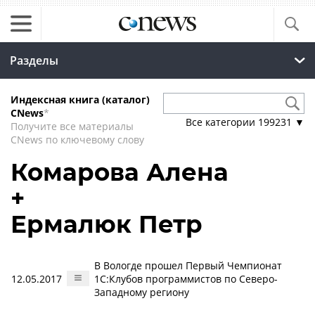
Разделы
Индексная книга (каталог)
CNews
*
Все категории
199231
▼
Получите все материалы
CNews по ключевому слову
Комарова Алена
+
Ермалюк Петр
В Вологде прошел Первый Чемпионат
12.05.2017
1С:Клубов программистов по Северо-
Западному региону