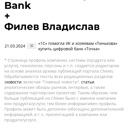
Bank
+
Филев Владислав
«1С» помогла VK и хозяевам «Тинькова»
21.03.2024
купить цифровой банк «Точка»
* Страница-профиль компании, системы (продукта или
услуги), технологии, персоны и т.п. создается редактором
на основе анализа архива публикаций портала CNews.
Обрабатываются тексты всех редакционных разделов
(
новости
, включая "Главные новости",
статьи
,
аналитические обзоры рынков, интервью, а также
содержание партнёрских проектов). Таким образом, чем
больше публикаций на CNews было с именем компании
или продукта/услуги, тем более информативен профиль.
Профиль может быть дополнен (обогащен) дополнительной
информацией, в т.ч. презентацией о компании или
продукте/услуге.