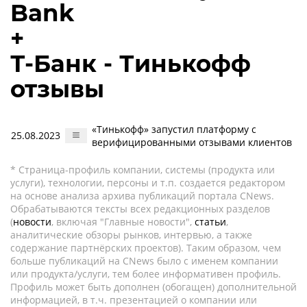
Bank
+
Т-Банк - Тинькофф
отзывы
«Тинькофф» запустил платформу с
25.08.2023
верифицированными отзывами клиентов
* Страница-профиль компании, системы (продукта или
услуги), технологии, персоны и т.п. создается редактором
на основе анализа архива публикаций портала CNews.
Обрабатываются тексты всех редакционных разделов
(
новости
, включая "Главные новости",
статьи
,
аналитические обзоры рынков, интервью, а также
содержание партнёрских проектов). Таким образом, чем
больше публикаций на CNews было с именем компании
или продукта/услуги, тем более информативен профиль.
Профиль может быть дополнен (обогащен) дополнительной
информацией, в т.ч. презентацией о компании или