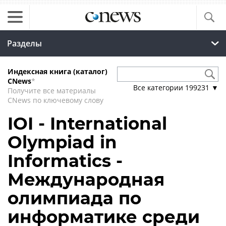
Разделы
Индексная книга (каталог)
CNews
*
Все категории
199231
▼
Получите все материалы
CNews по ключевому слову
IOI - International
Olympiad in
Informatics -
Международная
олимпиада по
информатике среди