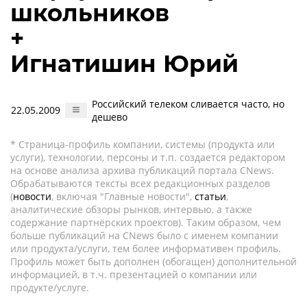
школьников
+
Игнатишин Юрий
Российский телеком сливается часто, но
22.05.2009
дешево
* Страница-профиль компании, системы (продукта или
услуги), технологии, персоны и т.п. создается редактором
на основе анализа архива публикаций портала CNews.
Обрабатываются тексты всех редакционных разделов
(
новости
, включая "Главные новости",
статьи
,
аналитические обзоры рынков, интервью, а также
содержание партнёрских проектов). Таким образом, чем
больше публикаций на CNews было с именем компании
или продукта/услуги, тем более информативен профиль.
Профиль может быть дополнен (обогащен) дополнительной
информацией, в т.ч. презентацией о компании или
продукте/услуге.