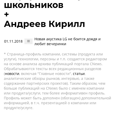
школьников
+
Андреев Кирилл
Новая акустика LG не боится дождя и
01.11.2018
любит вечеринки
* Страница-профиль компании, системы (продукта или
услуги), технологии, персоны и т.п. создается редактором
на основе анализа архива публикаций портала CNews.
Обрабатываются тексты всех редакционных разделов
(
новости
, включая "Главные новости",
статьи
,
аналитические обзоры рынков, интервью, а также
содержание партнёрских проектов). Таким образом, чем
больше публикаций на CNews было с именем компании
или продукта/услуги, тем более информативен профиль.
Профиль может быть дополнен (обогащен) дополнительной
информацией, в т.ч. презентацией о компании или
продукте/услуге.