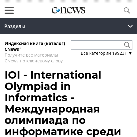
Разделы
Индексная книга (каталог)
CNews
*
Все категории
199231
▼
Получите все материалы
CNews по ключевому слову
IOI - International
Olympiad in
Informatics -
Международная
олимпиада по
информатике среди