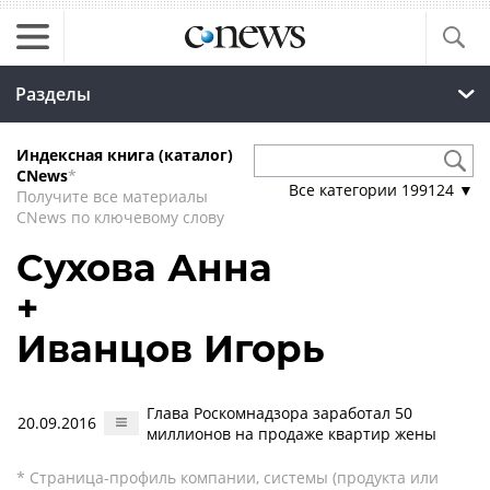
Разделы
Индексная книга (каталог)
CNews
*
Все категории
199124
▼
Получите все материалы
CNews по ключевому слову
Сухова Анна
+
Иванцов Игорь
Глава Роскомнадзора заработал 50
20.09.2016
миллионов на продаже квартир жены
* Страница-профиль компании, системы (продукта или