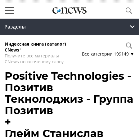
Разделы
Индексная книга (каталог)
CNews
*
Все категории
199149
▼
Получите все материалы
CNews по ключевому слову
Positive Technologies -
Позитив
Текнолоджиз - Группа
Позитив
+
Глейм Станислав