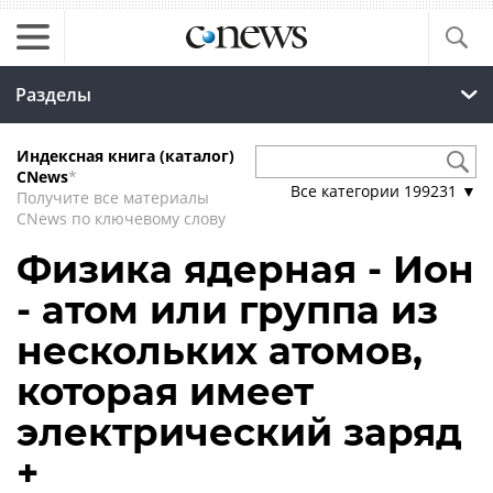
Разделы
Индексная книга (каталог)
CNews
*
Все категории
199231
▼
Получите все материалы
CNews по ключевому слову
Физика ядерная - Ион
- атом или группа из
нескольких атомов,
которая имеет
электрический заряд
+