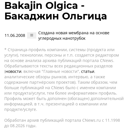
Bakajin Olgica -
Бакаджин Ольгица
Создана новая мембрана на основе
11.06.2008
углеродных нанотрубок
* Страница-профиль компании, системы (продукта или
услуги), технологии, персоны и т.п. создается редактором
на основе анализа архива публикаций портала CNews.
Обрабатываются тексты всех редакционных разделов
(
новости
, включая "Главные новости",
статьи
,
аналитические обзоры рынков, интервью, а также
содержание партнёрских проектов). Таким образом, чем
больше публикаций на CNews было с именем компании
или продукта/услуги, тем более информативен профиль.
Профиль может быть дополнен (обогащен) дополнительной
информацией, в т.ч. презентацией о компании или
продукте/услуге.
Обработан архив публикаций портала CNews.ru c 11.1998
до 08.2026 годы.