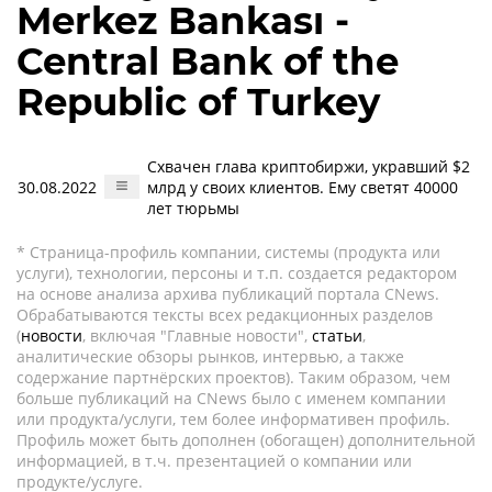
Merkez Bankası -
Central Bank of the
Republic of Turkey
Схвачен глава криптобиржи, укравший $2
30.08.2022
млрд у своих клиентов. Ему светят 40000
лет тюрьмы
* Страница-профиль компании, системы (продукта или
услуги), технологии, персоны и т.п. создается редактором
на основе анализа архива публикаций портала CNews.
Обрабатываются тексты всех редакционных разделов
(
новости
, включая "Главные новости",
статьи
,
аналитические обзоры рынков, интервью, а также
содержание партнёрских проектов). Таким образом, чем
больше публикаций на CNews было с именем компании
или продукта/услуги, тем более информативен профиль.
Профиль может быть дополнен (обогащен) дополнительной
информацией, в т.ч. презентацией о компании или
продукте/услуге.