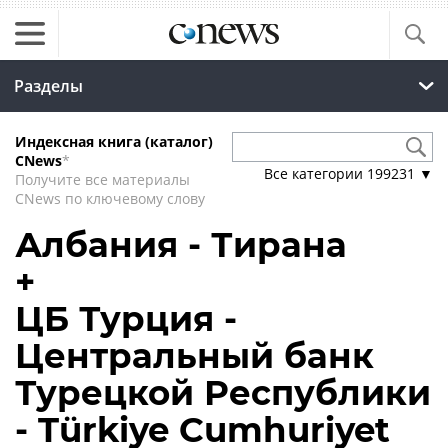
Разделы
Индексная книга (каталог)
CNews
*
Все категории
199231
▼
Получите все материалы
CNews по ключевому слову
Албания - Тирана
+
ЦБ Турция -
Центральный банк
Турецкой Республики
- Türkiye Cumhuriyet