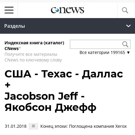
Разделы
Индексная книга (каталог)
CNews
*
Все категории
199165
▼
Получите все материалы
CNews по ключевому слову
США - Техас - Даллас
+
Jacobson Jeff -
Якобсон Джефф
31.01.2018
Конец эпохи: Поглощена компания Xerox