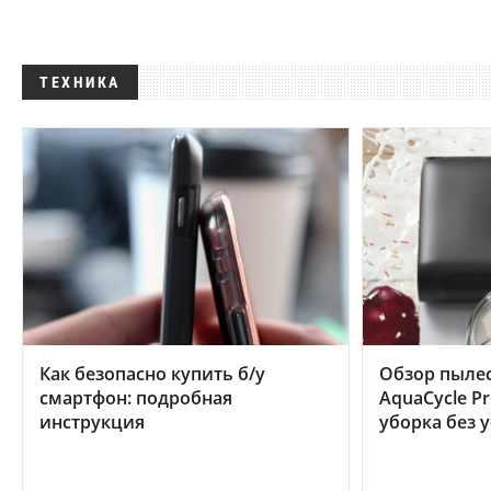
ТЕХНИКА
Как безопасно купить б/у
Обзор пылес
смартфон: подробная
AquaCycle Pr
инструкция
уборка без 