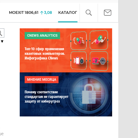
MOEXIT
1806,61
3,08
КАТАЛОГ
CNEWS ANALYTICS
▼
Топ-10 сфер применения
квантовых компьютеров.
Инфографика CNews
МНЕНИЕ МЕСЯЦА
Почему соответствие
стандартам не гарантирует
защиту от киберугроз
е
ше