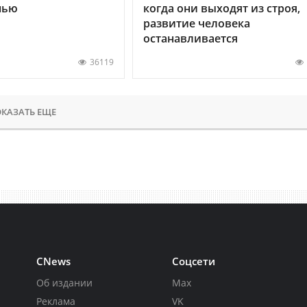
нью
когда они выходят из строя,
развитие человека
останавливается
36119
КАЗАТЬ ЕЩЕ
CNews
Соцсети
Об издании
Max
Реклама
VK