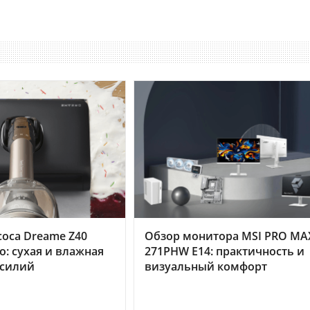
оса Dreame Z40
Обзор монитора MSI PRO MA
o: сухая и влажная
271PHW E14: практичность и
усилий
визуальный комфорт