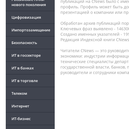
публикаций на CNews было с име
нового поколения
профиль. Профиль может быть до
презентацией о компании или про
Цифровизация
Обработан архив публикаций порт
Ключевых фраз выявлено - 146300
Импортозамещение
Создано именных указателей - 19
Редакция Индексной книги CNews
Безопасность
Читатели CNews — это руководит
ИТ в госсекторе
экономики: индустрии информаци
технические специалисты депар
государственной власти, банков,
ИТ в банках
руководители и сотрудники комп
ИТ в торговле
Телеком
Интернет
ИТ-бизнес