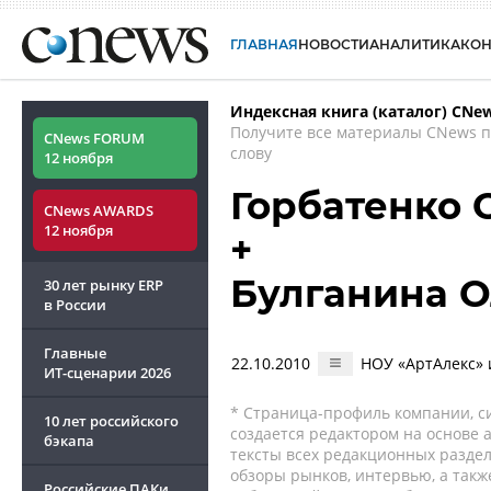
ГЛАВНАЯ
НОВОСТИ
АНАЛИТИКА
КО
Индексная книга (каталог) CNe
Получите все материалы CNews 
CNews FORUM
слову
12 ноября
Горбатенко 
CNews AWARDS
12 ноября
+
Булганина О
30 лет рынку ERP
в России
Главные
22.10.2010
НОУ «АртАлекс» 
ИТ-сценарии
2026
* Страница-профиль компании, сис
10 лет российского
создается редактором на основе
бэкапа
тексты всех редакционных раздел
обзоры рынков, интервью, а такж
Российские ПАКи