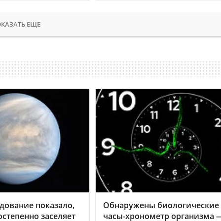
КАЗАТЬ ЕЩЕ
дование показало,
Обнаружены биологические
остепенно заселяет
часы-хронометр организма 