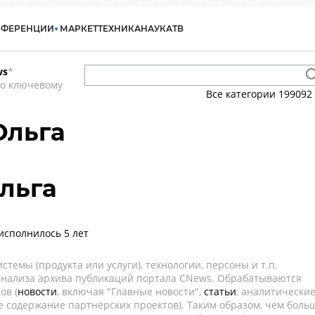
НФЕРЕНЦИИ
МАРКЕТ
ТЕХНИКА
НАУКА
ТВ
ws
*
по ключевому
Все категории
199092
Ольга
льга
исполнилось 5 лет
темы (продукта или услуги), технологии, персоны и т.п.
 анализа архива публикаций портала CNews. Обрабатываются
ов (
новости
, включая "Главные новости",
статьи
, аналитически
е содержание партнёрских проектов). Таким образом, чем боль