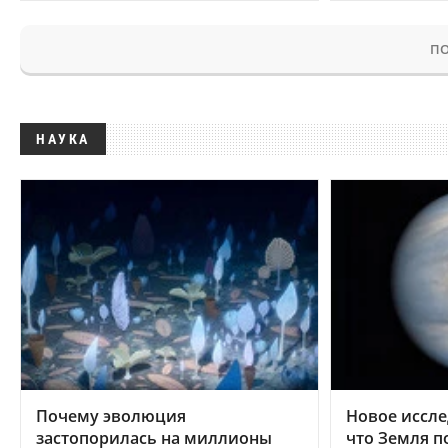
ПО
НАУКА
Почему эволюция
Новое иссле
застопорилась на миллионы
что Земля п