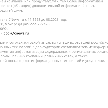
нем компании или продукта/услуги, тем более информативен
полнен (обогащен) дополнительной информацией, в т.ч.
дукте/услуге.
ала CNews.ru c 11.1998 до 08.2026 годы.
8, в очереди разбора - 724706.
9092.
 -
book@cnews.ru
ели и сотрудники одной из самых успешных отраслей российск
онных технологий. Ядро аудитории составляют топ-менеджеры
таментов информатизации федеральных и региональных орган
 промышленных компаний, розничных сетей, а также
аний-поставщиков информационных технологий и услуг связи.