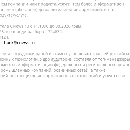
нем компании или продукта/услуги, тем более информативен
полнен (обогащен) дополнительной информацией, в т.ч.
дукте/услуге.
ала CNews.ru c 11.1998 до 08.2026 годы.
6, в очереди разбора - 724632.
9124.
 -
book@cnews.ru
ели и сотрудники одной из самых успешных отраслей российск
онных технологий. Ядро аудитории составляют топ-менеджеры
таментов информатизации федеральных и региональных орган
 промышленных компаний, розничных сетей, а также
аний-поставщиков информационных технологий и услуг связи.