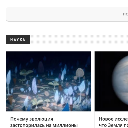
ПО
НАУКА
Почему эволюция
Новое иссле
застопорилась на миллионы
что Земля п