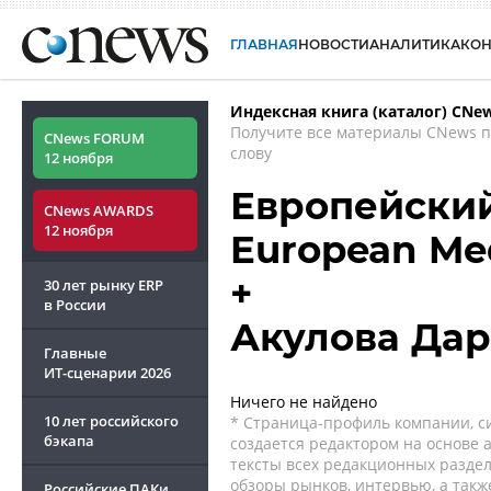
ГЛАВНАЯ
НОВОСТИ
АНАЛИТИКА
КО
Индексная книга (каталог) CNe
Получите все материалы CNews 
CNews FORUM
слову
12 ноября
Европейский
CNews AWARDS
12 ноября
European Med
+
30 лет рынку ERP
в России
Акулова Дар
Главные
ИТ-сценарии
2026
Ничего не найдено
10 лет российского
* Страница-профиль компании, сис
бэкапа
создается редактором на основе
тексты всех редакционных раздел
обзоры рынков, интервью, а такж
Российские ПАКи