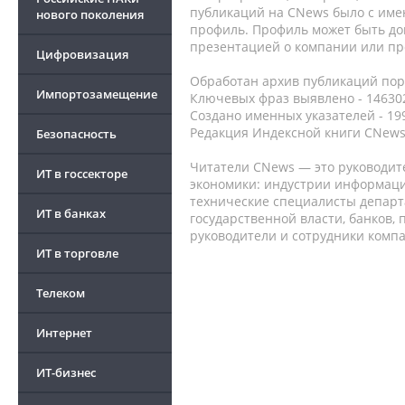
публикаций на CNews было с име
нового поколения
профиль. Профиль может быть до
презентацией о компании или про
Цифровизация
Обработан архив публикаций порт
Импортозамещение
Ключевых фраз выявлено - 146302
Создано именных указателей - 19
Редакция Индексной книги CNews
Безопасность
Читатели CNews — это руководит
ИТ в госсекторе
экономики: индустрии информаци
технические специалисты депар
ИТ в банках
государственной власти, банков,
руководители и сотрудники комп
ИТ в торговле
Телеком
Интернет
ИТ-бизнес