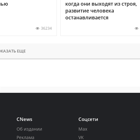
нью
когда они выходят из строя,
развитие человека
останавливается
36234
КАЗАТЬ ЕЩЕ
CNews
Соцсети
Об издании
Max
Реклама
VK