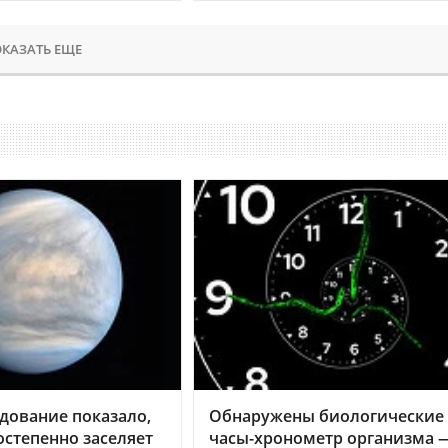
КАЗАТЬ ЕЩЕ
дование показало,
Обнаружены биологические
остепенно заселяет
часы-хронометр организма 