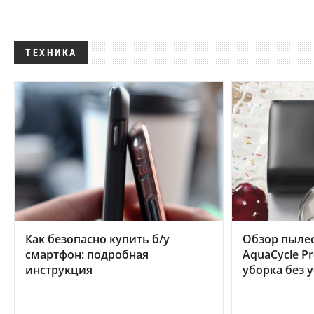
ТЕХНИКА
Как безопасно купить б/у
Обзор пылес
смартфон: подробная
AquaCycle Pr
инструкция
уборка без 