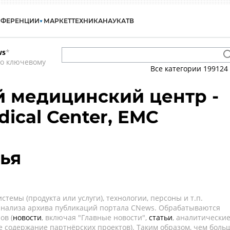
НФЕРЕНЦИИ
МАРКЕТ
ТЕХНИКА
НАУКА
ТВ
ws
*
по ключевому
Все категории
199124
 медицинский центр -
ical Center, EMC
ья
темы (продукта или услуги), технологии, персоны и т.п.
 анализа архива публикаций портала CNews. Обрабатываются
ов (
новости
, включая "Главные новости",
статьи
, аналитически
е содержание партнёрских проектов). Таким образом, чем боль