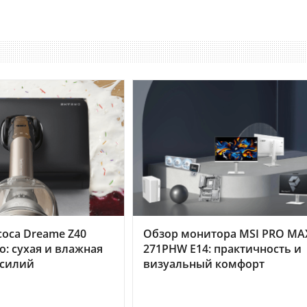
оса Dreame Z40
Обзор монитора MSI PRO MA
o: сухая и влажная
271PHW E14: практичность и
усилий
визуальный комфорт