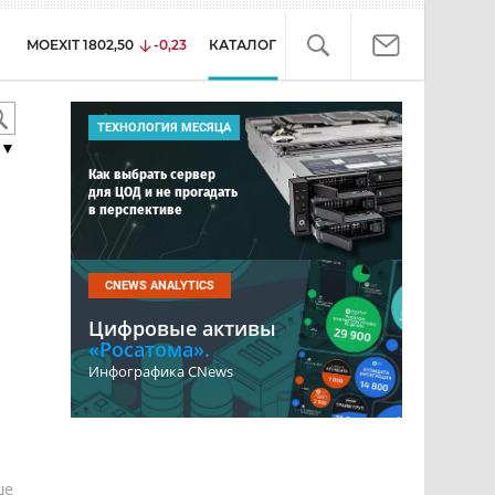
MOEXIT
1802,50
-0,23
КАТАЛОГ
ТЕХНОЛОГИЯ МЕСЯЦА
▼
Как выбрать сервер
для ЦОД и не прогадать
в перспективе
CNEWS ANALYTICS
Цифровые активы
«Росатома».
Инфографика CNews
е
ше