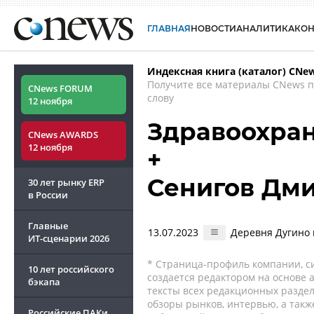
ГЛАВНАЯ
НОВОСТИ
АНАЛИТИКА
КО
Индексная книга (каталог) CNe
Получите все материалы CNews 
CNews FORUM
слову
12 ноября
Здравоохран
CNews AWARDS
12 ноября
+
Сенигов Дм
30 лет рынку ERP
в России
Главные
13.07.2023
Деревня Дугино 
ИТ-сценарии
2026
* Страница-профиль компании, сис
10 лет российского
создается редактором на основе
бэкапа
тексты всех редакционных раздел
обзоры рынков, интервью, а такж
Российские ПАКи