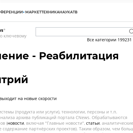
НФЕРЕНЦИИ
МАРКЕТ
ТЕХНИКА
НАУКА
ТВ
ws
*
по ключевому
Все категории
199231
ение - Реабилитация
итрий
выходит на новые скорости
темы (продукта или услуги), технологии, персоны и т.п.
 анализа архива публикаций портала CNews. Обрабатываются
ов (
новости
, включая "Главные новости",
статьи
, аналитически
е содержание партнёрских проектов). Таким образом, чем боль