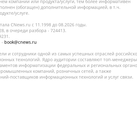
нем компании или продукта/услуги, тем более информативен
полнен (обогащен) дополнительной информацией, в т.ч.
дукте/услуге.
ала CNews.ru c 11.1998 до 08.2026 годы.
8, в очереди разбора - 724413.
9231.
 -
book@cnews.ru
ели и сотрудники одной из самых успешных отраслей российск
онных технологий. Ядро аудитории составляют топ-менеджеры
таментов информатизации федеральных и региональных орган
 промышленных компаний, розничных сетей, а также
аний-поставщиков информационных технологий и услуг связи.