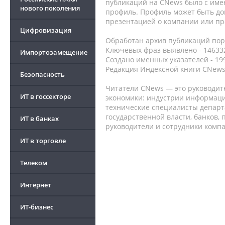
публикаций на CNews было с име
нового поколения
профиль. Профиль может быть до
презентацией о компании или про
Цифровизация
Обработан архив публикаций порт
Ключевых фраз выявлено - 146332
Импортозамещение
Создано именных указателей - 19
Редакция Индексной книги CNews
Безопасность
Читатели CNews — это руководит
ИТ в госсекторе
экономики: индустрии информаци
технические специалисты депар
государственной власти, банков,
ИТ в банках
руководители и сотрудники комп
ИТ в торговле
Телеком
Интернет
ИТ-бизнес