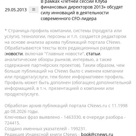
В рамках «Летней сессии Клуба
финансовых директоров 2013» обсудят
29.05.2013
силу инноваций в деятельности
современного CFO-лидера
* Страница-профиль компании, системы (продукта или
услуги), технологии, персоны и т.п. создается редактором
на основе анализа архива публикаций портала CNews.
Обрабатываются тексты всех редакционных разделов
(
новости
, включая "Главные новости",
статьи
,
аналитические обзоры рынков, интервью, а также
содержание партнёрских проектов). Таким образом, чем
больше публикаций на CNews было с именем компании
или продукта/услуги, тем более информативен профиль.
Профиль может быть дополнен (обогащен) дополнительной
информацией, в т.ч. презентацией о компании или
продукте/услуге.
Обработан архив публикаций портала CNews.ru c 11.1998
до 08.2026 годы.
Ключевых фраз выявлено - 1463330, в очереди разбора -
724415.
Создано именных указателей - 199231.
Редакция Индексной книги CNews -
book@cnews.ru