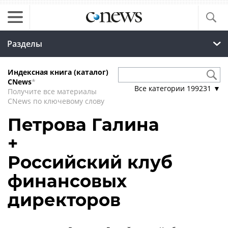
Разделы
Индексная книга (каталог)
CNews
*
Все категории
199231
▼
Получите все материалы
CNews по ключевому слову
Петрова Галина
+
Российский клуб
финансовых
директоров