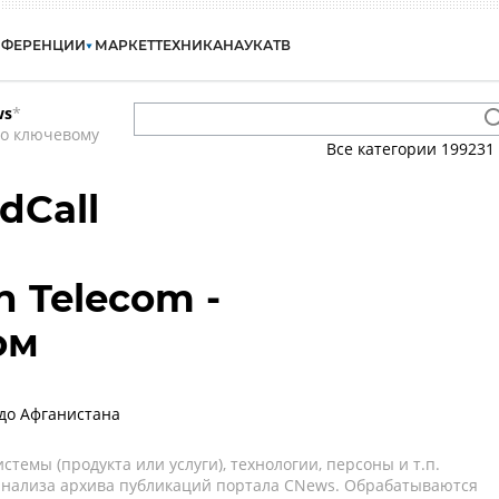
НФЕРЕНЦИИ
МАРКЕТ
ТЕХНИКА
НАУКА
ТВ
ws
*
по ключевому
Все категории
199231
dCall
n Telecom -
ом
до Афганистана
темы (продукта или услуги), технологии, персоны и т.п.
 анализа архива публикаций портала CNews. Обрабатываются