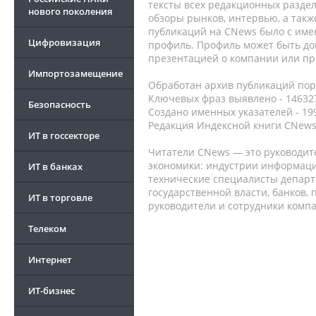
тексты всех редакционных раздел
нового поколения
обзоры рынков, интервью, а такж
публикаций на CNews было с име
Цифровизация
профиль. Профиль может быть до
презентацией о компании или про
Импортозамещение
Обработан архив публикаций порт
Ключевых фраз выявлено - 146327
Безопасность
Создано именных указателей - 19
Редакция Индексной книги CNews
ИТ в госсекторе
Читатели CNews — это руководит
экономики: индустрии информаци
ИТ в банках
технические специалисты депар
государственной власти, банков,
ИТ в торговле
руководители и сотрудники комп
Телеком
Интернет
ИТ-бизнес