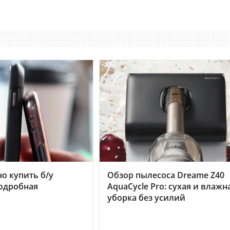
но купить б/у
Обзор пылесоса Dreame Z40
подробная
AquaCycle Pro: сухая и влажн
уборка без усилий