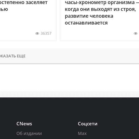
остепенно заселяет
часы-хронометр организма 
нью
когда они выходят из строя,
развитие человека
останавливается
36357
КАЗАТЬ ЕЩЕ
CNews
Соцсети
Об издании
Max