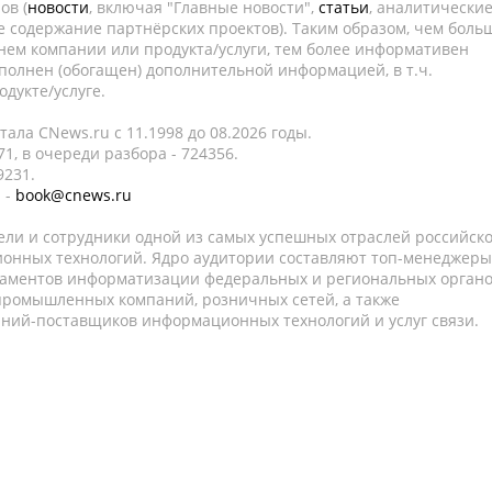
ов (
новости
, включая "Главные новости",
статьи
, аналитически
е содержание партнёрских проектов). Таким образом, чем боль
нем компании или продукта/услуги, тем более информативен
полнен (обогащен) дополнительной информацией, в т.ч.
дукте/услуге.
ала CNews.ru c 11.1998 до 08.2026 годы.
1, в очереди разбора - 724356.
9231.
 -
book@cnews.ru
ели и сотрудники одной из самых успешных отраслей российск
онных технологий. Ядро аудитории составляют топ-менеджеры
таментов информатизации федеральных и региональных орган
 промышленных компаний, розничных сетей, а также
аний-поставщиков информационных технологий и услуг связи.