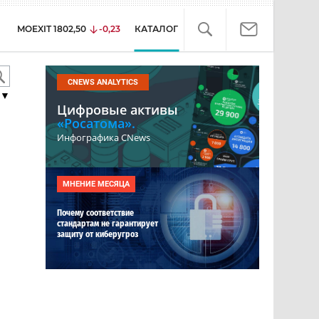
MOEXIT
1802,50
-0,23
КАТАЛОГ
CNEWS ANALYTICS
▼
Цифровые активы
«Росатома».
Инфографика CNews
МНЕНИЕ МЕСЯЦА
Почему соответствие
стандартам не гарантирует
защиту от киберугроз