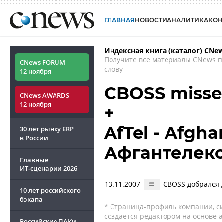
ГЛАВНАЯ
НОВОСТИ
АНАЛИТИКА
КО
Индексная книга (каталог) CNe
Получите все материалы CNews 
CNews FORUM
слову
12 ноября
CBOSS misse
CNews AWARDS
12 ноября
+
AfTel - Afgha
30 лет рынку ERP
в России
Афгантелек
Главные
ИТ-сценарии
2026
13.11.2007
CBOSS добрался 
10 лет российского
бэкапа
* Страница-профиль компании, сис
создается редактором на основе
Российские ПАКи