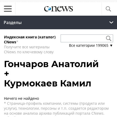
Разделы
Индексная книга (каталог)
CNews
*
Все категории
199065
▼
Получите все материалы
CNews по ключевому слову
Гончаров Анатолий
+
Курмокаев Камил
Ничего не найдено
* Страница-профиль компании, системы (продукта или
услуги), технологии, персоны и т.п. создается редактором
на основе анализа архива публикаций портала CNews.