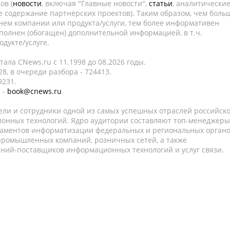
ов (
новости
, включая "Главные новости",
статьи
, аналитически
е содержание партнёрских проектов). Таким образом, чем боль
нем компании или продукта/услуги, тем более информативен
полнен (обогащен) дополнительной информацией, в т.ч.
дукте/услуге.
ала CNews.ru c 11.1998 до 08.2026 годы.
8, в очереди разбора - 724413.
9231.
 -
book@cnews.ru
ели и сотрудники одной из самых успешных отраслей российск
онных технологий. Ядро аудитории составляют топ-менеджеры
таментов информатизации федеральных и региональных орган
 промышленных компаний, розничных сетей, а также
аний-поставщиков информационных технологий и услуг связи.