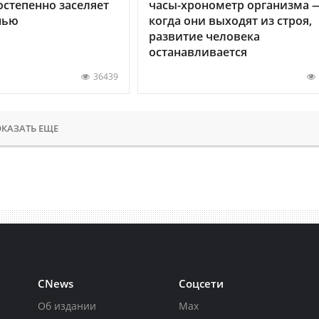
остепенно заселяет
часы-хронометр организма 
нью
когда они выходят из строя,
развитие человека
останавливается
36439
КАЗАТЬ ЕЩЕ
CNews
Соцсети
Об издании
Max