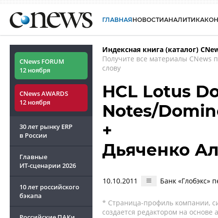
ГЛАВНАЯ
НОВОСТИ
АНАЛИТИКА
КО
Индексная книга (каталог) CNe
Получите все материалы CNews 
CNews FORUM
слову
12 ноября
HCL Lotus Do
CNews AWARDS
12 ноября
Notes/Domin
+
30 лет рынку ERP
в России
Дьяченко А
Главные
ИТ-сценарии
2026
10.10.2011
Банк «Глобэкс» 
10 лет российского
бэкапа
* Страница-профиль компании, сис
создается редактором на основе
Российские ПАКи