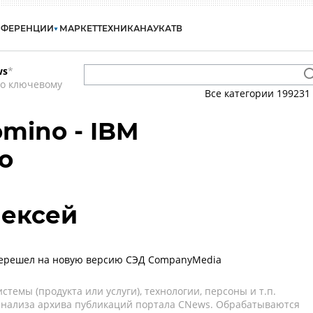
НФЕРЕНЦИИ
МАРКЕТ
ТЕХНИКА
НАУКА
ТВ
ws
*
по ключевому
Все категории
199231
mino - IBM
o
лексей
перешел на новую версию СЭД CompanyMedia
темы (продукта или услуги), технологии, персоны и т.п.
 анализа архива публикаций портала CNews. Обрабатываются