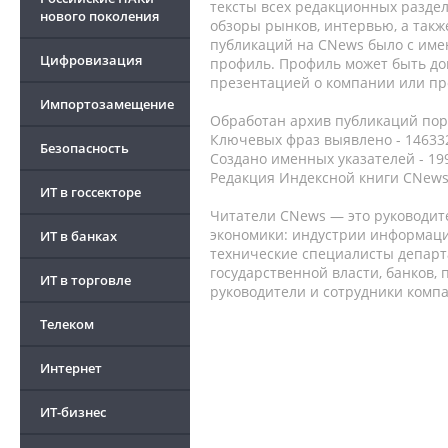
тексты всех редакционных раздел
нового поколения
обзоры рынков, интервью, а такж
публикаций на CNews было с име
Цифровизация
профиль. Профиль может быть до
презентацией о компании или про
Импортозамещение
Обработан архив публикаций порт
Ключевых фраз выявлено - 146332
Безопасность
Создано именных указателей - 19
Редакция Индексной книги CNews
ИТ в госсекторе
Читатели CNews — это руководит
экономики: индустрии информаци
ИТ в банках
технические специалисты депар
государственной власти, банков,
ИТ в торговле
руководители и сотрудники комп
Телеком
Интернет
ИТ-бизнес