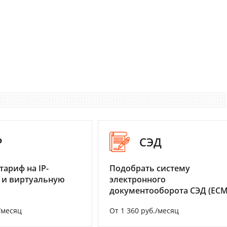
P
СЭД
тариф на IP-
Подобрать систему
 и виртуальную
электронного
документооборота СЭД (ECM
/месяц
От 1 360 руб./месяц