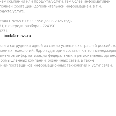
нем компании или продукта/услуги, тем более информативен
полнен (обогащен) дополнительной информацией, в т.ч.
дукте/услуге.
ала CNews.ru c 11.1998 до 08.2026 годы.
1, в очереди разбора - 724356.
9231.
 -
book@cnews.ru
ели и сотрудники одной из самых успешных отраслей российск
онных технологий. Ядро аудитории составляют топ-менеджеры
таментов информатизации федеральных и региональных орган
 промышленных компаний, розничных сетей, а также
аний-поставщиков информационных технологий и услуг связи.