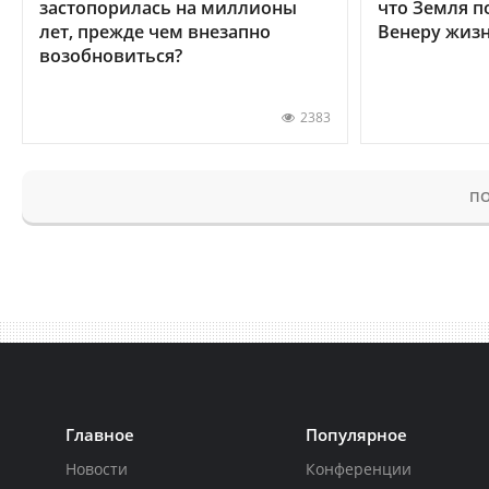
застопорилась на миллионы
что Земля п
лет, прежде чем внезапно
Венеру жиз
возобновиться?
2383
ПО
Главное
Популярное
Новости
Конференции