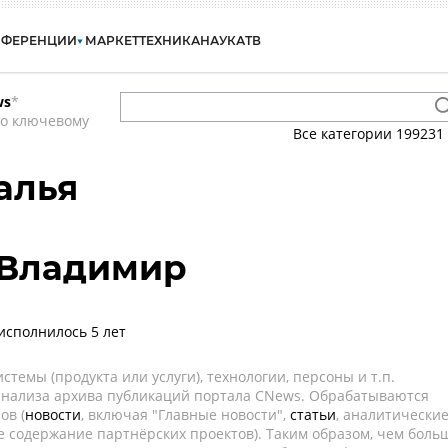
НФЕРЕНЦИИ
МАРКЕТ
ТЕХНИКА
НАУКА
ТВ
ws
*
по ключевому
Все категории
199231
алья
 Владимир
исполнилось 5 лет
темы (продукта или услуги), технологии, персоны и т.п.
 анализа архива публикаций портала CNews. Обрабатываются
ов (
новости
, включая "Главные новости",
статьи
, аналитически
е содержание партнёрских проектов). Таким образом, чем боль