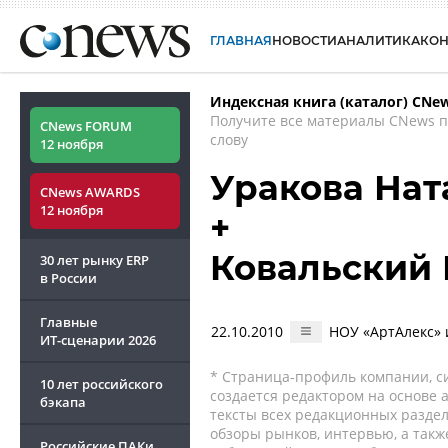
ГЛАВНАЯ
НОВОСТИ
АНАЛИТИКА
КО
Индексная книга (каталог) CNe
Получите все материалы CNews 
CNews FORUM
слову
12 ноября
Уракова Нат
CNews AWARDS
12 ноября
+
Ковальский
30 лет рынку ERP
в России
Главные
22.10.2010
НОУ «АртАлекс» 
ИТ-сценарии
2026
* Страница-профиль компании, сис
10 лет российского
создается редактором на основе
бэкапа
тексты всех редакционных раздел
обзоры рынков, интервью, а такж
Российские ПАКи