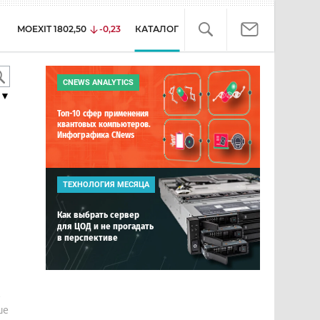
MOEXIT
1802,50
-0,23
КАТАЛОГ
CNEWS ANALYTICS
▼
Топ-10 сфер применения
квантовых компьютеров.
Инфографика CNews
ТЕХНОЛОГИЯ МЕСЯЦА
Как выбрать сервер
для ЦОД и не прогадать
в перспективе
е
ше