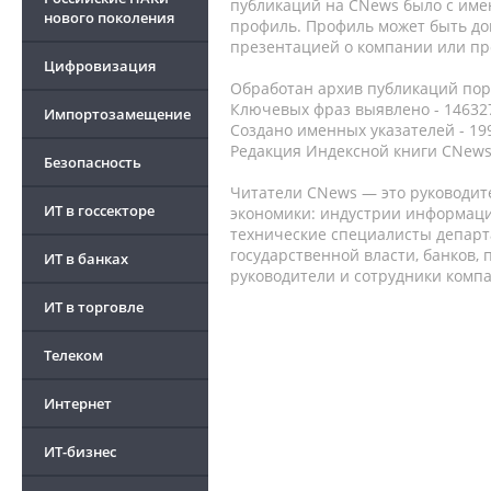
публикаций на CNews было с име
нового поколения
профиль. Профиль может быть до
презентацией о компании или про
Цифровизация
Обработан архив публикаций порт
Ключевых фраз выявлено - 146327
Импортозамещение
Создано именных указателей - 19
Редакция Индексной книги CNews
Безопасность
Читатели CNews — это руководит
ИТ в госсекторе
экономики: индустрии информаци
технические специалисты депар
государственной власти, банков,
ИТ в банках
руководители и сотрудники комп
ИТ в торговле
Телеком
Интернет
ИТ-бизнес