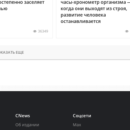
остепенно заселяет
часы-хронометр организма 
нью
когда они выходят из строя,
развитие человека
останавливается
36349
КАЗАТЬ ЕЩЕ
CNews
Соцсети
Об издании
Max