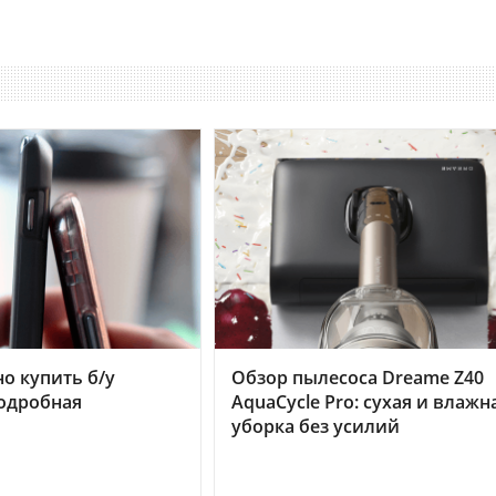
но купить б/у
Обзор пылесоса Dreame Z40
подробная
AquaCycle Pro: сухая и влажн
уборка без усилий