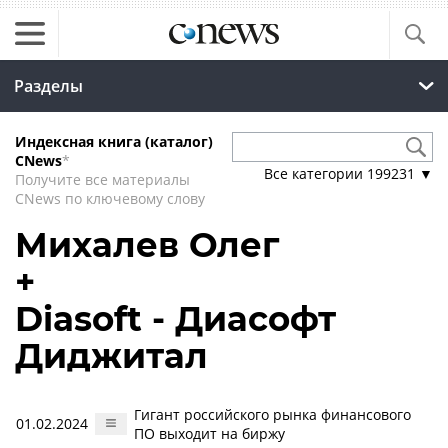
Разделы
Индексная книга (каталог)
CNews
*
Все категории
199231
▼
Получите все материалы
CNews по ключевому слову
Михалев Олег
+
Diasoft - Диасофт
Диджитал
Гигант российского рынка финансового
01.02.2024
ПО выходит на биржу