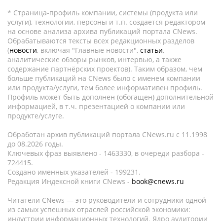
* Страница-профиль компании, системы (продукта или
услуги), технологии, персоны и т.п. создается редактором
на основе анализа архива публикаций портала CNews.
Обрабатываются тексты всех редакционных разделов
(
новости
, включая "Главные новости",
статьи
,
аналитические обзоры рынков, интервью, а также
содержание партнёрских проектов). Таким образом, чем
больше публикаций на CNews было с именем компании
или продукта/услуги, тем более информативен профиль.
Профиль может быть дополнен (обогащен) дополнительной
информацией, в т.ч. презентацией о компании или
продукте/услуге.
Обработан архив публикаций портала CNews.ru c 11.1998
до 08.2026 годы.
Ключевых фраз выявлено - 1463330, в очереди разбора -
724415.
Создано именных указателей - 199231.
Редакция Индексной книги CNews -
book@cnews.ru
Читатели CNews — это руководители и сотрудники одной
из самых успешных отраслей российской экономики:
индустрии информационных технологий. Ядро аудитории