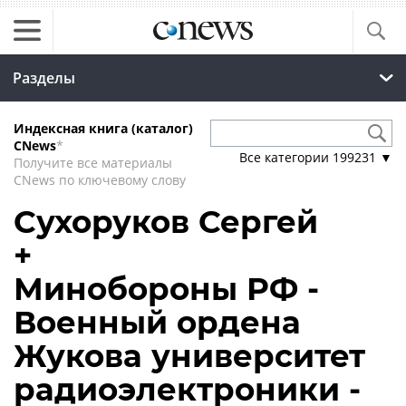
Разделы
Индексная книга (каталог)
CNews
*
Все категории
199231
▼
Получите все материалы
CNews по ключевому слову
Сухоруков Сергей
+
Минобороны РФ -
Военный ордена
Жукова университет
радиоэлектроники -