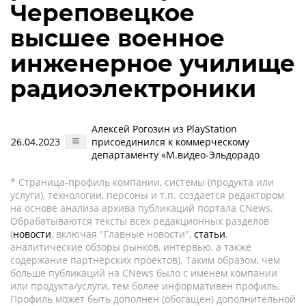
Череповецкое
высшее военное
инженерное училище
радиоэлектроники
Алексей Рогозин из PlayStation
26.04.2023
присоединился к коммерческому
департаменту «М.видео-Эльдорадо
* Страница-профиль компании, системы (продукта или
услуги), технологии, персоны и т.п. создается редактором
на основе анализа архива публикаций портала CNews.
Обрабатываются тексты всех редакционных разделов
(
новости
, включая "Главные новости",
статьи
,
аналитические обзоры рынков, интервью, а также
содержание партнёрских проектов). Таким образом, чем
больше публикаций на CNews было с именем компании
или продукта/услуги, тем более информативен профиль.
Профиль может быть дополнен (обогащен) дополнительной