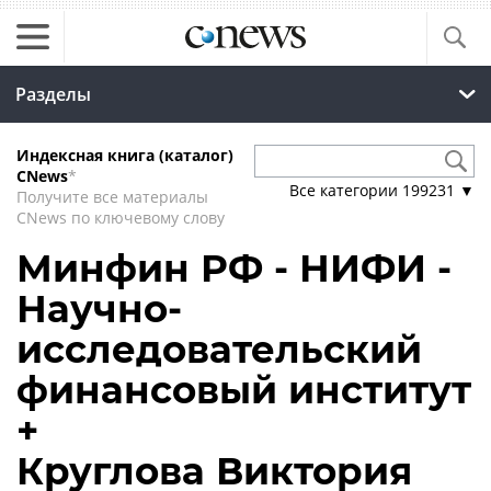
Разделы
Индексная книга (каталог)
CNews
*
Все категории
199231
▼
Получите все материалы
CNews по ключевому слову
Минфин РФ - НИФИ -
Научно-
исследовательский
финансовый институт
+
Круглова Виктория