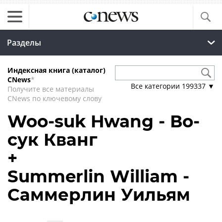
Разделы
Индексная книга (каталог)
CNews
*
Все категории
199337
▼
Получите все материалы
CNews по ключевому слову
Woo-suk Hwang - Во-
сук Кванг
+
Summerlin William -
Саммерлин Уильям