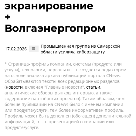
экранирование
+
Волгаэнергопром
Промышленная группа из Самарской
17.02.2026
области усилила киберзащиту
* Страница-профиль компании, системы (продукта или
услуги), технологии, персоны и т.п. создается редактором
на основе анализа архива публикаций портала CNews.
Обрабатываются тексты всех редакционных разделов
(
новости
, включая "Главные новости",
статьи
,
аналитические обзоры рынков, интервью, а также
содержание партнёрских проектов). Таким образом, чем
больше публикаций на CNews было с именем компании
или продукта/услуги, тем более информативен профиль.
Профиль может быть дополнен (обогащен) дополнительной
информацией, в т.ч. презентацией о компании или
продукте/услуге.