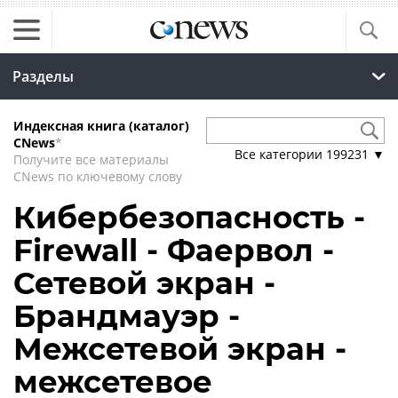
Разделы
Индексная книга (каталог)
CNews
*
Все категории
199231
▼
Получите все материалы
CNews по ключевому слову
Кибербезопасность -
Firewall - Фаервол -
Сетевой экран -
Брандмауэр -
Межсетевой экран -
межсетевое