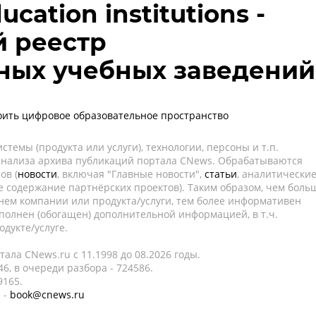
ucation institutions -
 реестр
ных учебных заведений
роить цифровое образовательное пространство
темы (продукта или услуги), технологии, персоны и т.п.
 анализа архива публикаций портала CNews. Обрабатываются
ов (
новости
, включая "Главные новости",
статьи
, аналитически
е содержание партнёрских проектов). Таким образом, чем боль
нем компании или продукта/услуги, тем более информативен
полнен (обогащен) дополнительной информацией, в т.ч.
дукте/услуге.
ала CNews.ru c 11.1998 до 08.2026 годы.
6, в очереди разбора - 724586.
9165.
 -
book@cnews.ru