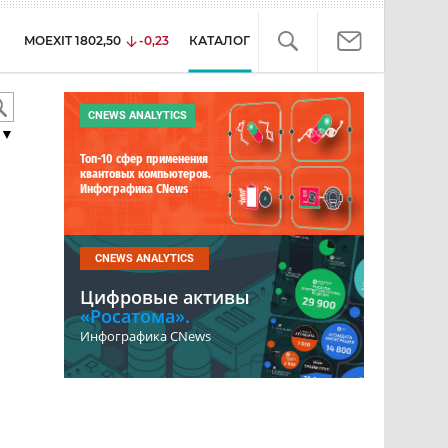
MOEXIT
1802,50
-0,23
КАТАЛОГ
CNEWS ANALYTICS
▼
Топ-10 сфер применения
квантовых компьютеров.
Инфографика CNews
CNEWS ANALYTICS
Цифровые активы
«Росатома».
Инфографика CNews