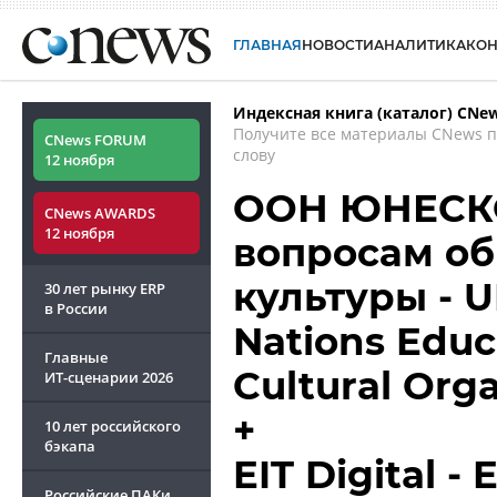
ГЛАВНАЯ
НОВОСТИ
АНАЛИТИКА
КО
Индексная книга (каталог) CNe
Получите все материалы CNews 
CNews FORUM
слову
12 ноября
ООН ЮНЕСКО
CNews AWARDS
12 ноября
вопросам об
культуры - U
30 лет рынку ERP
в России
Nations Educa
Главные
Cultural Org
ИТ-сценарии
2026
+
10 лет российского
бэкапа
EIT Digital -
Российские ПАКи