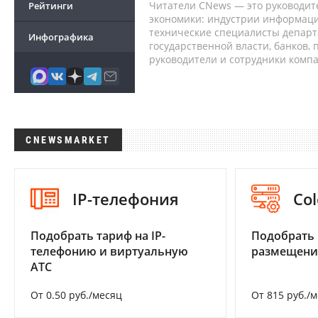
Читатели CNews — это руководит
Рейтинги
экономики: индустрии информаци
технические специалисты депар
Инфографика
государственной власти, банков,
руководители и сотрудники комп
CNEWSMARKET
IP-телефония
Col
Подобрать тариф на IP-
Подобрать
телефонию и виртуальную
размещени
АТС
От 0.50 руб./месяц
От 815 руб./