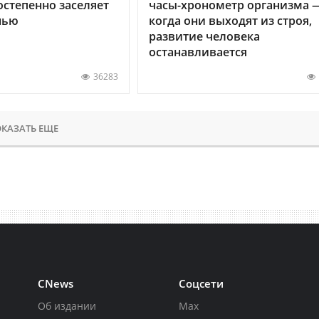
остепенно заселяет
часы-хронометр организма 
нью
когда они выходят из строя,
развитие человека
останавливается
36283
КАЗАТЬ ЕЩЕ
CNews
Соцсети
Об издании
Max