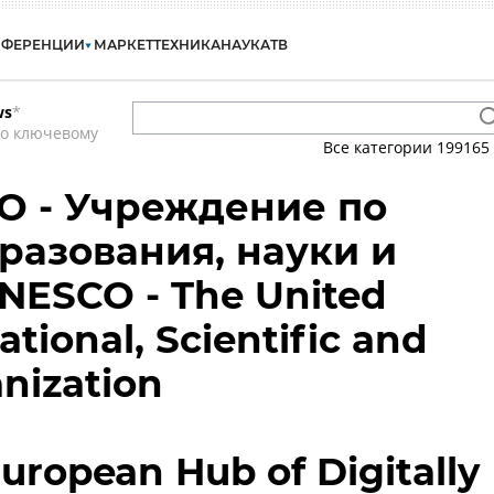
НФЕРЕНЦИИ
МАРКЕТ
ТЕХНИКА
НАУКА
ТВ
ws
*
по ключевому
Все категории
199165
 - Учреждение по
разования, науки и
NESCO - The United
tional, Scientific and
anization
 European Hub of Digitally