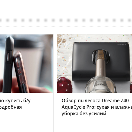
но купить б/у
Обзор пылесоса Dreame Z40
подробная
AquaCycle Pro: сухая и влажн
уборка без усилий