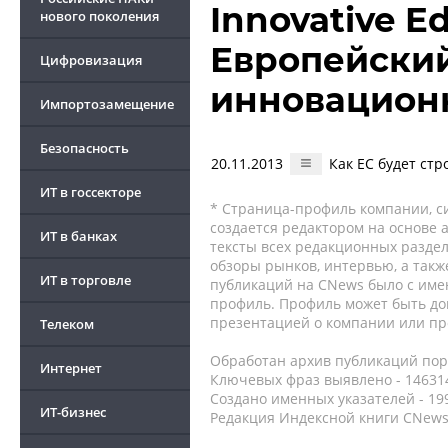
Innovative Ed
нового поколения
Европейский
Цифровизация
инновацион
Импортозамещение
Безопасность
20.11.2013
Как ЕС будет ст
ИТ в госсекторе
* Страница-профиль компании, сис
создается редактором на основе
ИТ в банках
тексты всех редакционных раздел
обзоры рынков, интервью, а такж
ИТ в торговле
публикаций на CNews было с име
профиль. Профиль может быть до
презентацией о компании или про
Телеком
Обработан архив публикаций порт
Интернет
Ключевых фраз выявлено - 146314
Создано именных указателей - 19
ИТ-бизнес
Редакция Индексной книги CNews