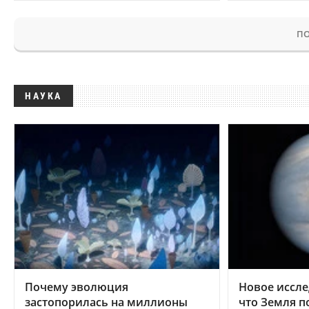
ПО
НАУКА
Почему эволюция
Новое иссле
застопорилась на миллионы
что Земля п