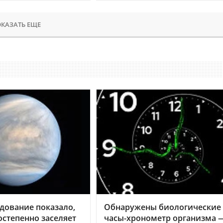
КАЗАТЬ ЕЩЕ
дование показало,
Обнаружены биологические
остепенно заселяет
часы-хронометр организма 