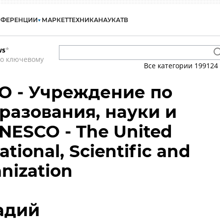
НФЕРЕНЦИИ
МАРКЕТ
ТЕХНИКА
НАУКА
ТВ
ws
*
по ключевому
Все категории
199124
 - Учреждение по
разования, науки и
NESCO - The United
tional, Scientific and
anization
адий