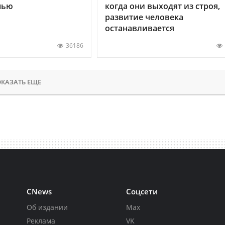
нью
когда они выходят из строя,
развитие человека
останавливается
36186
КАЗАТЬ ЕЩЕ
CNews
Соцсети
Об издании
Max
Реклама
VK