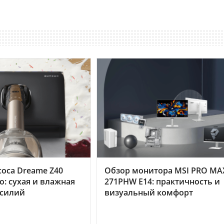
оса Dreame Z40
Обзор монитора MSI PRO MA
o: сухая и влажная
271PHW E14: практичность и
усилий
визуальный комфорт