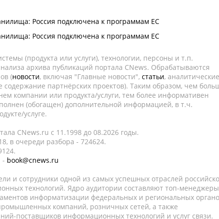
анилища: Россия подключена к программам ЕС
анилища: Россия подключена к программам ЕС
темы (продукта или услуги), технологии, персоны и т.п.
 анализа архива публикаций портала CNews. Обрабатываются
ов (
новости
, включая "Главные новости",
статьи
, аналитически
е содержание партнёрских проектов). Таким образом, чем боль
нем компании или продукта/услуги, тем более информативен
полнен (обогащен) дополнительной информацией, в т.ч.
дукте/услуге.
ала CNews.ru c 11.1998 до 08.2026 годы.
8, в очереди разбора - 724624.
9124.
 -
book@cnews.ru
ели и сотрудники одной из самых успешных отраслей российск
онных технологий. Ядро аудитории составляют топ-менеджеры
таментов информатизации федеральных и региональных орган
 промышленных компаний, розничных сетей, а также
аний-поставщиков информационных технологий и услуг связи.