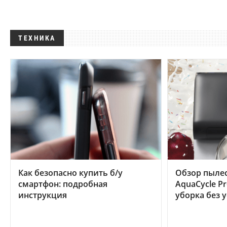
ТЕХНИКА
Как безопасно купить б/у
Обзор пылес
смартфон: подробная
AquaCycle Pr
инструкция
уборка без 