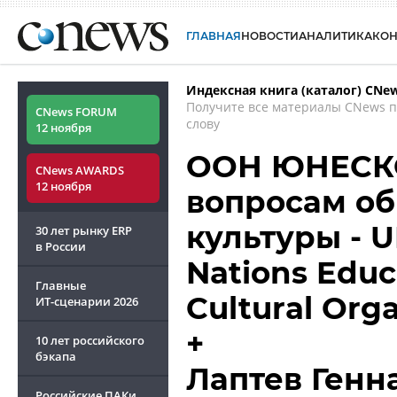
ГЛАВНАЯ
НОВОСТИ
АНАЛИТИКА
КО
Индексная книга (каталог) CNe
Получите все материалы CNews 
CNews FORUM
слову
12 ноября
ООН ЮНЕСКО
CNews AWARDS
12 ноября
вопросам об
культуры - U
30 лет рынку ERP
в России
Nations Educa
Главные
Cultural Org
ИТ-сценарии
2026
+
10 лет российского
бэкапа
Лаптев Генн
Российские ПАКи