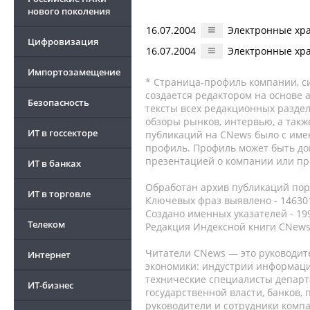
нового поколения
16.07.2004
Электронные хр
Цифровизация
16.07.2004
Электронные хр
Импортозамещение
* Страница-профиль компании, сис
создается редактором на основе
Безопасность
тексты всех редакционных раздел
обзоры рынков, интервью, а такж
ИТ в госсекторе
публикаций на CNews было с име
профиль. Профиль может быть до
презентацией о компании или про
ИТ в банках
Обработан архив публикаций порт
ИТ в торговле
Ключевых фраз выявлено - 146301
Создано именных указателей - 19
Телеком
Редакция Индексной книги CNews
Читатели CNews — это руководит
Интернет
экономики: индустрии информаци
технические специалисты депар
ИТ-бизнес
государственной власти, банков,
руководители и сотрудники комп