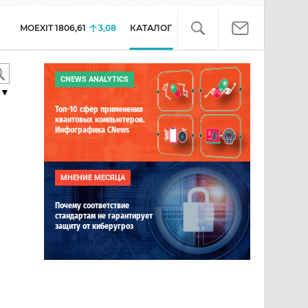
MOEXIT
1806,61
3,08
КАТАЛОГ
CNEWS ANALYTICS
▼
Топ-10 сфер применения
квантовых компьютеров.
Инфографика CNews
МНЕНИЕ МЕСЯЦА
Почему соответствие
стандартам не гарантирует
защиту от киберугроз