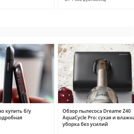
но купить б/у
Обзор пылесоса Dreame Z40
подробная
AquaCycle Pro: сухая и влажн
уборка без усилий