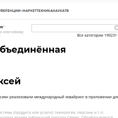
НФЕРЕНЦИИ
МАРКЕТ
ТЕХНИКА
НАУКА
ТВ
ws
*
по ключевому
Все категории
199231
Объединённая
ксей
сим» реализовали международный эквайринг в приложении дл
темы (продукта или услуги), технологии, персоны и т.п.
 анализа архива публикаций портала CNews. Обрабатываются