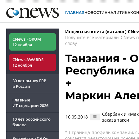
ГЛАВНАЯ
НОВОСТИ
АНАЛИТИКА
КО
Индексная книга (каталог) CNe
Получите все материалы CNews 
CNews FORUM
слову
12 ноября
Танзания - 
CNews AWARDS
12 ноября
Республика
+
30 лет рынку ERP
в России
Маркин Але
Главные
ИТ-сценарии
2026
Сбербанк и «Мак
16.05.2018
10 лет российского
заказа такси
бэкапа
* Страница-профиль компании, сис
создается редактором на основе
Российские ПАКи