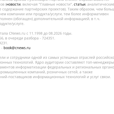
ов (
новости
, включая "Главные новости",
статьи
, аналитически
е содержание партнёрских проектов). Таким образом, чем боль
нем компании или продукта/услуги, тем более информативен
полнен (обогащен) дополнительной информацией, в т.ч.
дукте/услуге.
ала CNews.ru c 11.1998 до 08.2026 годы.
6, в очереди разбора - 724351.
9231.
 -
book@cnews.ru
ели и сотрудники одной из самых успешных отраслей российск
онных технологий. Ядро аудитории составляют топ-менеджеры
таментов информатизации федеральных и региональных орган
 промышленных компаний, розничных сетей, а также
аний-поставщиков информационных технологий и услуг связи.