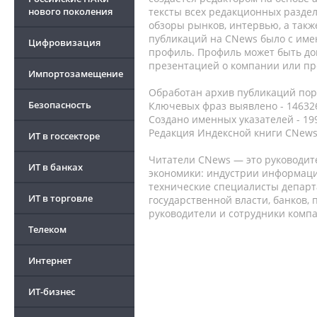
нового поколения
тексты всех редакционных раздел
обзоры рынков, интервью, а такж
публикаций на CNews было с име
Цифровизация
профиль. Профиль может быть до
презентацией о компании или про
Импортозамещение
Обработан архив публикаций порт
Безопасность
Ключевых фраз выявлено - 146326
Создано именных указателей - 19
Редакция Индексной книги CNews
ИТ в госсекторе
Читатели CNews — это руководит
ИТ в банках
экономики: индустрии информаци
технические специалисты депар
ИТ в торговле
государственной власти, банков,
руководители и сотрудники комп
Телеком
Интернет
ИТ-бизнес