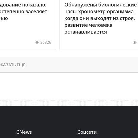
дование показало,
Обнаружены биологические
остепенно заселяет
часы-хронометр организма 
нью
когда они выходят из строя,
развитие человека
останавливается
36326
КАЗАТЬ ЕЩЕ
CNews
Соцсети