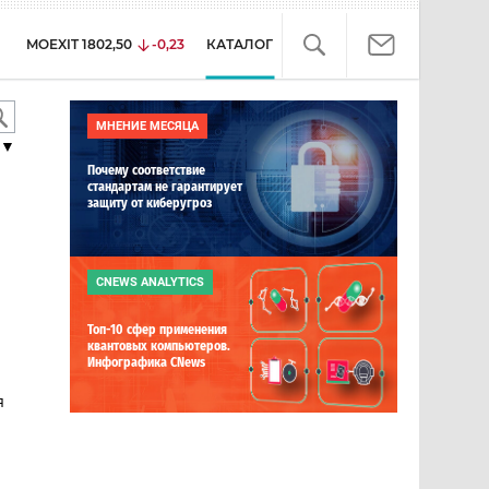
MOEXIT
1802,50
-0,23
КАТАЛОГ
МНЕНИЕ МЕСЯЦА
▼
Почему соответствие
стандартам не гарантирует
защиту от киберугроз
CNEWS ANALYTICS
Топ-10 сфер применения
квантовых компьютеров.
Инфографика CNews
я