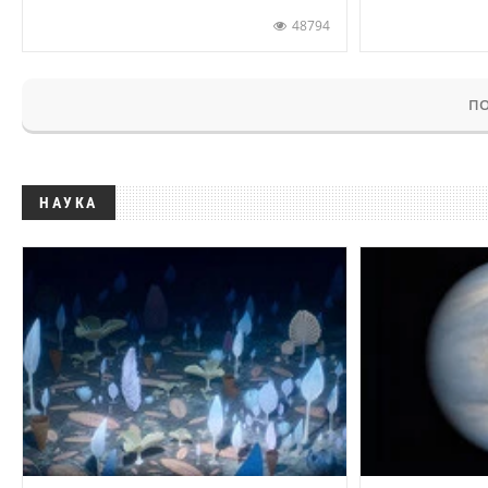
48794
ПО
НАУКА