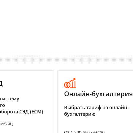
Д
Онлайн-бухгалтерия
систему
го
Выбрать тариф на онлайн-
борота СЭД (ECM)
бухгалтерию
/месяц
От 1 300 руб./месяц