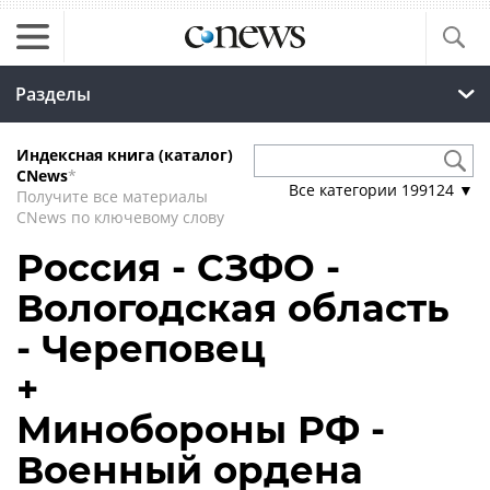
Разделы
Индексная книга (каталог)
CNews
*
Все категории
199124
▼
Получите все материалы
CNews по ключевому слову
Россия - СЗФО -
Вологодская область
- Череповец
+
Минобороны РФ -
Военный ордена