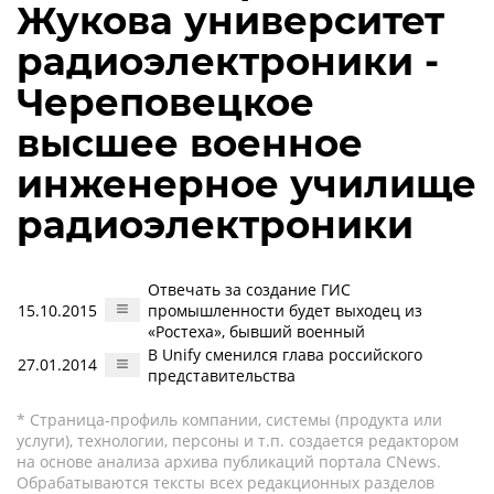
Жукова университет
радиоэлектроники -
Череповецкое
высшее военное
инженерное училище
радиоэлектроники
Отвечать за создание ГИС
15.10.2015
промышленности будет выходец из
«Ростеха», бывший военный
В Unify сменился глава российского
27.01.2014
представительства
* Страница-профиль компании, системы (продукта или
услуги), технологии, персоны и т.п. создается редактором
на основе анализа архива публикаций портала CNews.
Обрабатываются тексты всех редакционных разделов