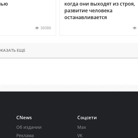
нью
когда они выходят из строя,
развитие человека
останавливается
36086
КАЗАТЬ ЕЩЕ
CNews
Соцсети
Об издании
Max
Реклама
VK