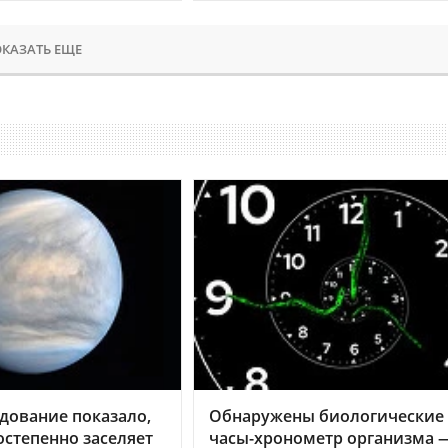
КАЗАТЬ ЕЩЕ
дование показало,
Обнаружены биологические
остепенно заселяет
часы-хронометр организма 