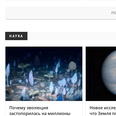
ПО
НАУКА
Почему эволюция
Новое иссле
застопорилась на миллионы
что Земля п