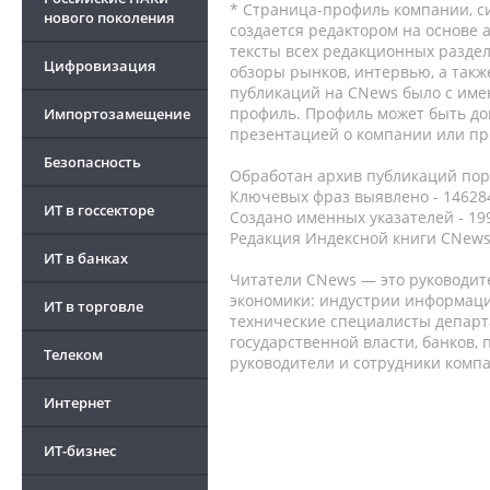
* Страница-профиль компании, сис
нового поколения
создается редактором на основе
тексты всех редакционных раздел
Цифровизация
обзоры рынков, интервью, а такж
публикаций на CNews было с име
профиль. Профиль может быть до
Импортозамещение
презентацией о компании или про
Безопасность
Обработан архив публикаций порт
Ключевых фраз выявлено - 146284
ИТ в госсекторе
Создано именных указателей - 19
Редакция Индексной книги CNews
ИТ в банках
Читатели CNews — это руководит
экономики: индустрии информаци
ИТ в торговле
технические специалисты депар
государственной власти, банков,
Телеком
руководители и сотрудники комп
Интернет
ИТ-бизнес