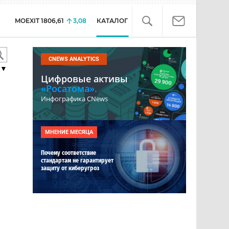
MOEXIT
1806,61
3,08
КАТАЛОГ
CNEWS ANALYTICS
▼
Цифровые активы
«Росатома».
Инфографика CNews
МНЕНИЕ МЕСЯЦА
Почему соответствие
стандартам не гарантирует
защиту от киберугроз