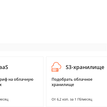
aaS
S3-хранилище
риф на облачную
Подобрать облачное
х
хранилище
месяц
От 6,2 коп. за 1 Гб/месяц