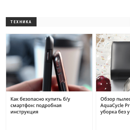
ТЕХНИКА
Как безопасно купить б/у
Обзор пылес
смартфон: подробная
AquaCycle Pr
инструкция
уборка без 