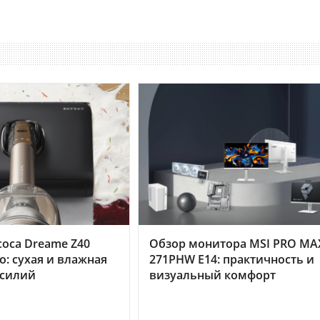
оса Dreame Z40
Обзор монитора MSI PRO MA
o: сухая и влажная
271PHW E14: практичность и
усилий
визуальный комфорт