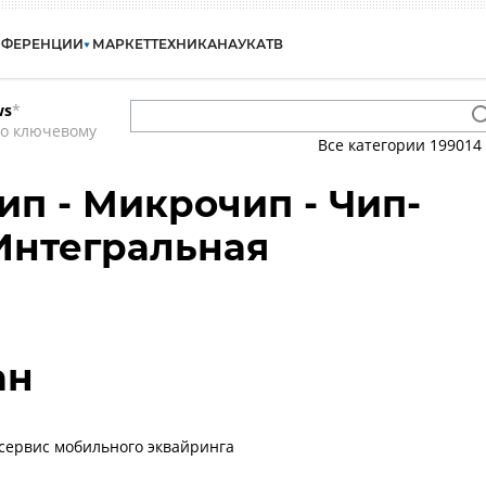
НФЕРЕНЦИИ
МАРКЕТ
ТЕХНИКА
НАУКА
ТВ
ws
*
по ключевому
Все категории
199014
Чип - Микрочип - Чип-
Интегральная
ан
а сервис мобильного эквайринга