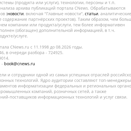
темы (продукта или услуги), технологии, персоны и т.п.
 анализа архива публикаций портала CNews. Обрабатываются
ов (
новости
, включая "Главные новости",
статьи
, аналитически
е содержание партнёрских проектов). Таким образом, чем боль
нем компании или продукта/услуги, тем более информативен
полнен (обогащен) дополнительной информацией, в т.ч.
дукте/услуге.
ала CNews.ru c 11.1998 до 08.2026 годы.
6, в очереди разбора - 724925.
9014.
 -
book@cnews.ru
ели и сотрудники одной из самых успешных отраслей российск
онных технологий. Ядро аудитории составляют топ-менеджеры
таментов информатизации федеральных и региональных орган
 промышленных компаний, розничных сетей, а также
аний-поставщиков информационных технологий и услуг связи.