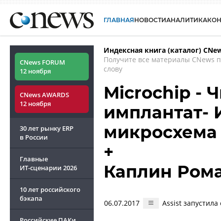
ГЛАВНАЯ
НОВОСТИ
АНАЛИТИКА
КО
Индексная книга (каталог) CNe
Получите все материалы CNews 
CNews FORUM
слову
12 ноября
Microchip - 
CNews AWARDS
12 ноября
имплантат- 
микросхема
30 лет рынку ERP
в России
+
Главные
Каплин Ром
ИТ-сценарии
2026
10 лет российского
бэкапа
06.07.2017
Assist запустил
Российские ПАКи