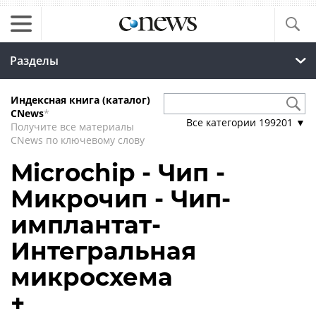
Разделы
Индексная книга (каталог)
CNews
*
Все категории
199201
▼
Получите все материалы
CNews по ключевому слову
Microchip - Чип -
Микрочип - Чип-
имплантат-
Интегральная
микросхема
+