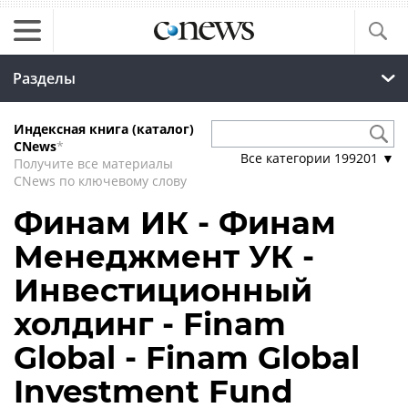
Разделы
Индексная книга (каталог)
CNews
*
Все категории
199201
▼
Получите все материалы
CNews по ключевому слову
Финам ИК - Финам
Менеджмент УК -
Инвестиционный
холдинг - Finam
Global - Finam Global
Investment Fund