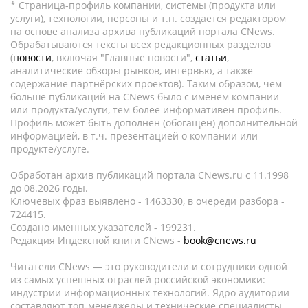
* Страница-профиль компании, системы (продукта или
услуги), технологии, персоны и т.п. создается редактором
на основе анализа архива публикаций портала CNews.
Обрабатываются тексты всех редакционных разделов
(
новости
, включая "Главные новости",
статьи
,
аналитические обзоры рынков, интервью, а также
содержание партнёрских проектов). Таким образом, чем
больше публикаций на CNews было с именем компании
или продукта/услуги, тем более информативен профиль.
Профиль может быть дополнен (обогащен) дополнительной
информацией, в т.ч. презентацией о компании или
продукте/услуге.
Обработан архив публикаций портала CNews.ru c 11.1998
до 08.2026 годы.
Ключевых фраз выявлено - 1463330, в очереди разбора -
724415.
Создано именных указателей - 199231.
Редакция Индексной книги CNews -
book@cnews.ru
Читатели CNews — это руководители и сотрудники одной
из самых успешных отраслей российской экономики:
индустрии информационных технологий. Ядро аудитории
составляют топ-менеджеры и технические специалисты