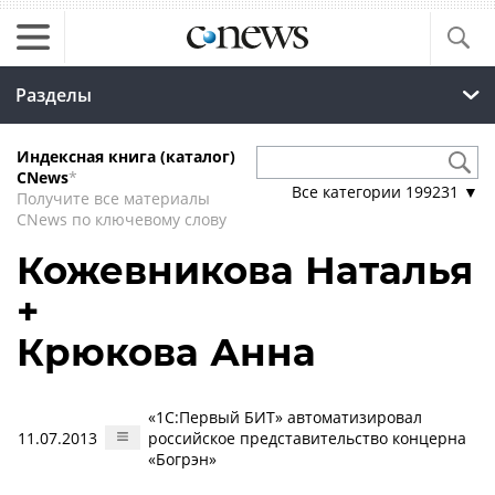
Разделы
Индексная книга (каталог)
CNews
*
Все категории
199231
▼
Получите все материалы
CNews по ключевому слову
Кожевникова Наталья
+
Крюкова Анна
«1С:Первый БИТ» автоматизировал
11.07.2013
российское представительство концерна
«Богрэн»