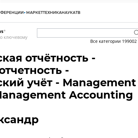
НФЕРЕНЦИИ
МАРКЕТ
ТЕХНИКА
НАУКА
ТВ
ws
*
по ключевому
Все категории
199002
кая отчётность -
отчетность -
кий учёт - Management
 Management Accounting
ксандр