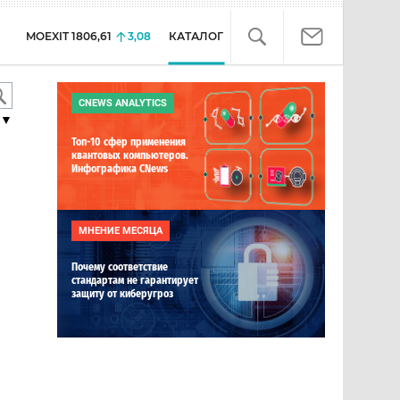
MOEXIT
1806,61
3,08
КАТАЛОГ
CNEWS ANALYTICS
▼
Топ-10 сфер применения
квантовых компьютеров.
Инфографика CNews
МНЕНИЕ МЕСЯЦА
Почему соответствие
стандартам не гарантирует
защиту от киберугроз