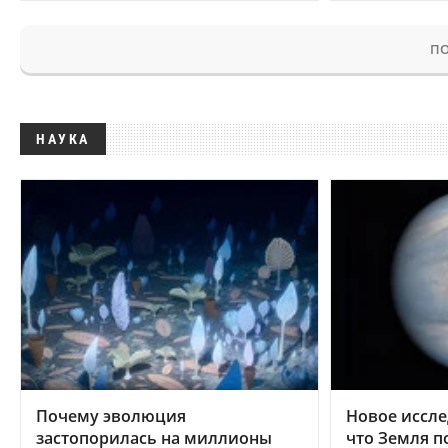
ПО
НАУКА
Почему эволюция
Новое иссле
застопорилась на миллионы
что Земля п