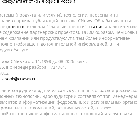
-консультант открыл офис в России
темы (продукта или услуги), технологии, персоны и т.п.
 анализа архива публикаций портала CNews. Обрабатываются
ов (
новости
, включая "Главные новости",
статьи
, аналитически
е содержание партнёрских проектов). Таким образом, чем боль
нем компании или продукта/услуги, тем более информативен
полнен (обогащен) дополнительной информацией, в т.ч.
дукте/услуге.
ала CNews.ru c 11.1998 до 08.2026 годы.
5, в очереди разбора - 724761.
9002.
 -
book@cnews.ru
ели и сотрудники одной из самых успешных отраслей российск
онных технологий. Ядро аудитории составляют топ-менеджеры
таментов информатизации федеральных и региональных орган
 промышленных компаний, розничных сетей, а также
аний-поставщиков информационных технологий и услуг связи.