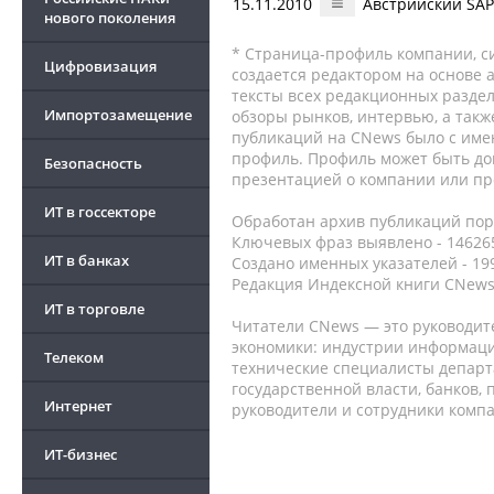
15.11.2010
Австрийский SAP
нового поколения
* Страница-профиль компании, сис
Цифровизация
создается редактором на основе
тексты всех редакционных раздел
Импортозамещение
обзоры рынков, интервью, а такж
публикаций на CNews было с име
профиль. Профиль может быть до
Безопасность
презентацией о компании или про
ИТ в госсекторе
Обработан архив публикаций порт
Ключевых фраз выявлено - 146265
ИТ в банках
Создано именных указателей - 19
Редакция Индексной книги CNews
ИТ в торговле
Читатели CNews — это руководит
экономики: индустрии информаци
Телеком
технические специалисты депар
государственной власти, банков,
Интернет
руководители и сотрудники комп
ИТ-бизнес