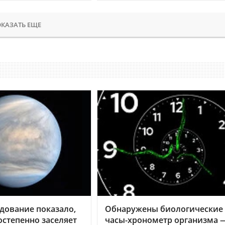
КАЗАТЬ ЕЩЕ
дование показало,
Обнаружены биологические
остепенно заселяет
часы-хронометр организма 