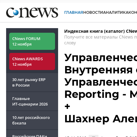
ГЛАВНАЯ
НОВОСТИ
АНАЛИТИКА
КО
Индексная книга (каталог) CNe
Получите все материалы CNews 
CNews FORUM
слову
12 ноября
Управленчес
CNews AWARDS
12 ноября
Внутренняя 
Управленчес
30 лет рынку ERP
в России
Reporting -
Главные
+
ИТ-сценарии
2026
Шахнер Але
10 лет российского
бэкапа
Российские ПАКи