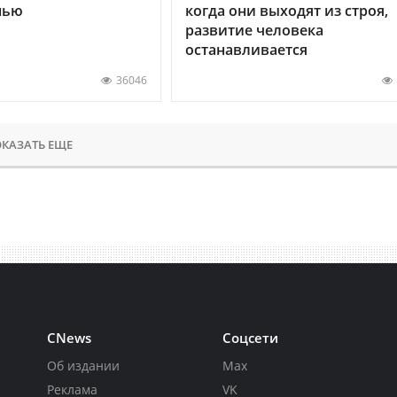
нью
когда они выходят из строя,
развитие человека
останавливается
36046
КАЗАТЬ ЕЩЕ
CNews
Соцсети
Об издании
Max
Реклама
VK