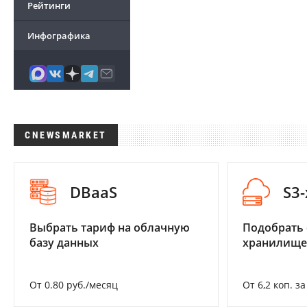
Рейтинги
Инфографика
CNEWSMARKET
DBaaS
S3
Выбрать тариф на облачную
Подобрать
базу данных
хранилище
От 0.80 руб./месяц
От 6,2 коп. з