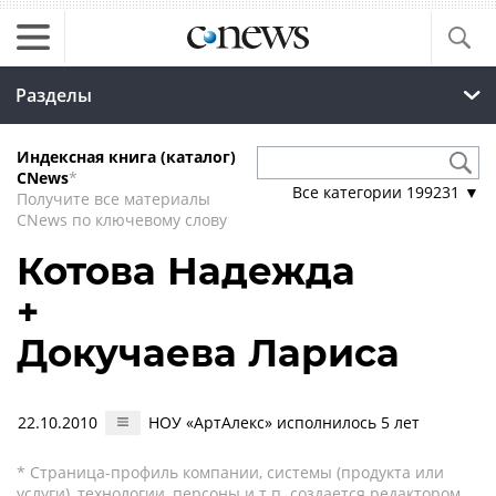
Разделы
Индексная книга (каталог)
CNews
*
Все категории
199231
▼
Получите все материалы
CNews по ключевому слову
Котова Надежда
+
Докучаева Лариса
22.10.2010
НОУ «АртАлекс» исполнилось 5 лет
* Страница-профиль компании, системы (продукта или
услуги), технологии, персоны и т.п. создается редактором