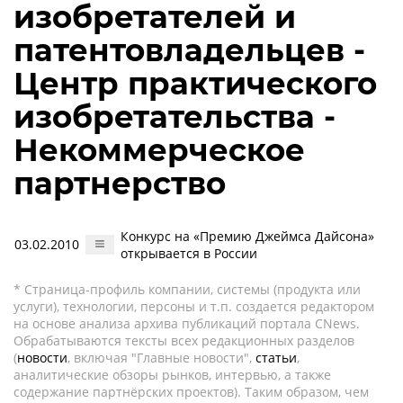
изобретателей и
патентовладельцев -
Центр практического
изобретательства -
Некоммерческое
партнерство
Конкурс на «Премию Джеймса Дайсона»
03.02.2010
открывается в России
* Страница-профиль компании, системы (продукта или
услуги), технологии, персоны и т.п. создается редактором
на основе анализа архива публикаций портала CNews.
Обрабатываются тексты всех редакционных разделов
(
новости
, включая "Главные новости",
статьи
,
аналитические обзоры рынков, интервью, а также
содержание партнёрских проектов). Таким образом, чем