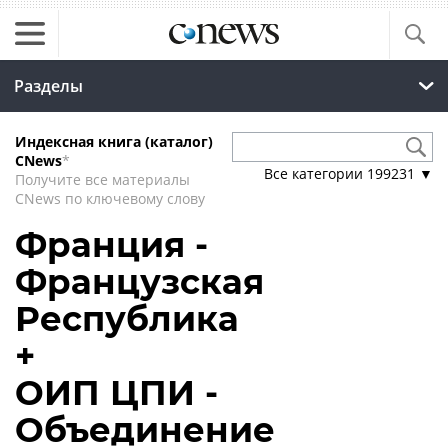
Разделы
Индексная книга (каталог)
CNews
*
Все категории
199231
▼
Получите все материалы
CNews по ключевому слову
Франция -
Французская
Республика
+
ОИП ЦПИ -
Объединение