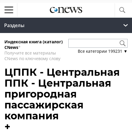
Разделы
Индексная книга (каталог)
CNews
*
Все категории
199231
▼
Получите все материалы
CNews по ключевому слову
ЦППК - Центральная
ППК - Центральная
пригородная
пассажирская
компания
+