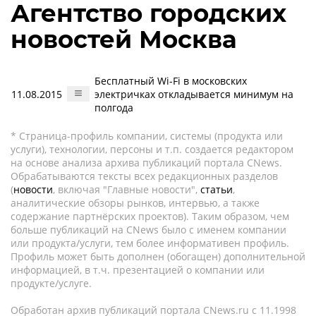
Агентство городских
новостей Москва
Бесплатный Wi-Fi в московских
11.08.2015
электричках откладывается минимум на
полгода
* Страница-профиль компании, системы (продукта или
услуги), технологии, персоны и т.п. создается редактором
на основе анализа архива публикаций портала CNews.
Обрабатываются тексты всех редакционных разделов
(
новости
, включая "Главные новости",
статьи
,
аналитические обзоры рынков, интервью, а также
содержание партнёрских проектов). Таким образом, чем
больше публикаций на CNews было с именем компании
или продукта/услуги, тем более информативен профиль.
Профиль может быть дополнен (обогащен) дополнительной
информацией, в т.ч. презентацией о компании или
продукте/услуге.
Обработан архив публикаций портала CNews.ru c 11.1998