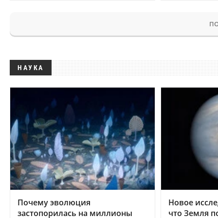
ПО
НАУКА
Почему эволюция
Новое иссле
застопорилась на миллионы
что Земля п