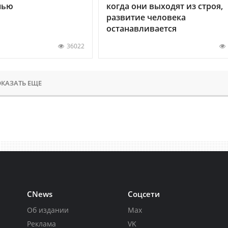
нью
когда они выходят из строя,
развитие человека
останавливается
36022
КАЗАТЬ ЕЩЕ
CNews
Соцсети
Об издании
Max
Реклама
VK