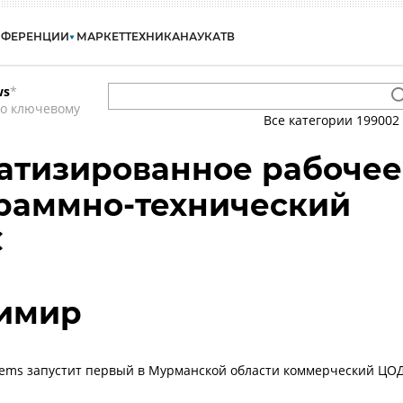
НФЕРЕНЦИИ
МАРКЕТ
ТЕХНИКА
НАУКА
ТВ
ws
*
по ключевому
Все категории
199002
атизированное рабочее
граммно-технический
С
димир
ystems запустит первый в Мурманской области коммерческий ЦО