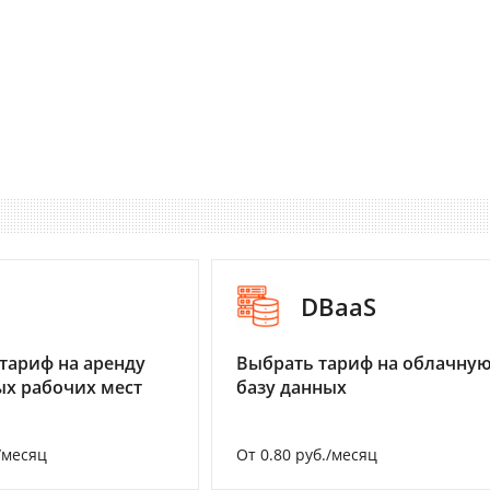
I
DBaaS
тариф на аренду
Выбрать тариф на облачну
х рабочих мест
базу данных
/месяц
От 0.80 руб./месяц