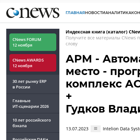
ГЛАВНАЯ
НОВОСТИ
АНАЛИТИКА
КО
Индексная книга (каталог) CNe
Получите все материалы CNews 
CNews FORUM
слову
12 ноября
АРМ - Автом
CNews AWARDS
12 ноября
место - про
комплекс А
30 лет рынку ERP
в России
+
Главные
Гудков Вла
ИТ-сценарии
2026
10 лет российского
бэкапа
13.07.2023
Intelion Data S
Российские ПАКи