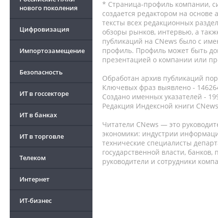
* Страница-профиль компании, сис
нового поколения
создается редактором на основе
тексты всех редакционных раздел
Цифровизация
обзоры рынков, интервью, а такж
публикаций на CNews было с име
профиль. Профиль может быть до
Импортозамещение
презентацией о компании или про
Безопасность
Обработан архив публикаций порт
Ключевых фраз выявлено - 146264
ИТ в госсекторе
Создано именных указателей - 19
Редакция Индексной книги CNews
ИТ в банках
Читатели CNews — это руководит
экономики: индустрии информаци
ИТ в торговле
технические специалисты депар
государственной власти, банков,
Телеком
руководители и сотрудники комп
Интернет
ИТ-бизнес