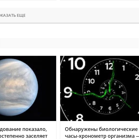
КАЗАТЬ ЕЩЕ
дование показало,
Обнаружены биологические
остепенно заселяет
часы-хронометр организма 