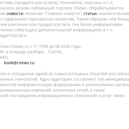
темы (продукта или услуги), технологии, персоны и т.п.
 анализа архива публикаций портала CNews. Обрабатываются
ов (
новости
, включая "Главные новости",
статьи
, аналитически
е содержание партнёрских проектов). Таким образом, чем боль
нем компании или продукта/услуги, тем более информативен
полнен (обогащен) дополнительной информацией, в т.ч.
дукте/услуге.
ала CNews.ru c 11.1998 до 08.2026 годы.
0, в очереди разбора - 724746.
9002.
 -
book@cnews.ru
ели и сотрудники одной из самых успешных отраслей российск
онных технологий. Ядро аудитории составляют топ-менеджеры
таментов информатизации федеральных и региональных орган
 промышленных компаний, розничных сетей, а также
аний-поставщиков информационных технологий и услуг связи.