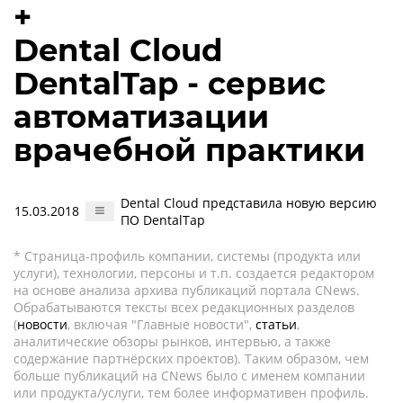
+
Dental Cloud
DentalTap - сервис
автоматизации
врачебной практики
Dental Cloud представила новую версию
15.03.2018
ПО DentalTap
* Страница-профиль компании, системы (продукта или
услуги), технологии, персоны и т.п. создается редактором
на основе анализа архива публикаций портала CNews.
Обрабатываются тексты всех редакционных разделов
(
новости
, включая "Главные новости",
статьи
,
аналитические обзоры рынков, интервью, а также
содержание партнёрских проектов). Таким образом, чем
больше публикаций на CNews было с именем компании
или продукта/услуги, тем более информативен профиль.