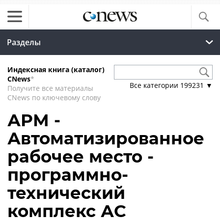
Разделы
Индексная книга (каталог)
CNews
*
Все категории
199231
▼
Получите все материалы
CNews по ключевому слову
АРМ -
Автоматизированное
рабочее место -
программно-
технический
комплекс АС