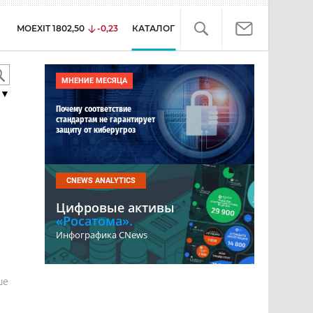
MOEXIT
1802,50
-0,23
КАТАЛОГ
МНЕНИЕ МЕСЯЦА
▼
Почему соответствие
стандартам не гарантирует
защиту от киберугроз
CNEWS ANALYTICS
Цифровые активы
«Росатома».
Инфографика CNews
е
ше