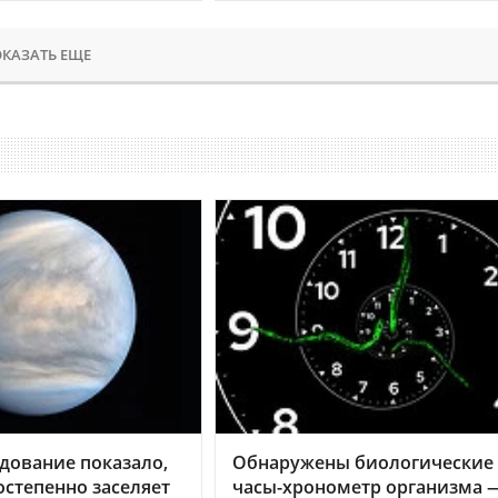
КАЗАТЬ ЕЩЕ
дование показало,
Обнаружены биологические
остепенно заселяет
часы-хронометр организма 