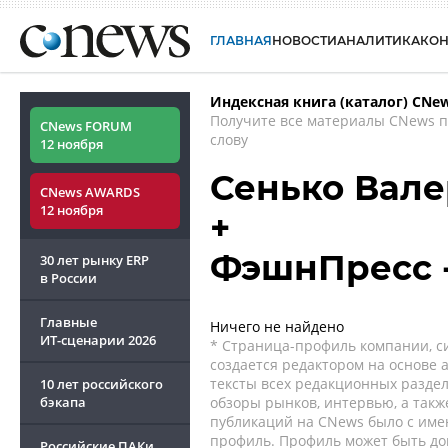
ГЛАВНАЯ
НОВОСТИ
АНАЛИТИКА
КО
Индексная книга (каталог) CNe
Получите все материалы CNews 
CNews FORUM
слову
12 ноября
Сенько Вал
CNews AWARDS
12 ноября
+
ФэшнПресс 
30 лет рынку ERP
в России
Главные
Ничего не найдено
ИТ-сценарии
2026
* Страница-профиль компании, сис
создается редактором на основе
тексты всех редакционных раздел
10 лет российского
бэкапа
обзоры рынков, интервью, а такж
публикаций на CNews было с име
профиль. Профиль может быть до
Российские ПАКи