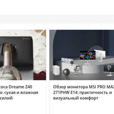
оса Dreame Z40
Обзор монитора MSI PRO MA
o: сухая и влажная
271PHW E14: практичность и
усилий
визуальный комфорт