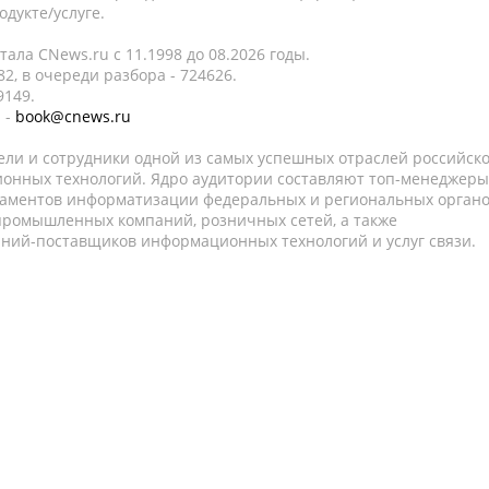
дукте/услуге.
ала CNews.ru c 11.1998 до 08.2026 годы.
2, в очереди разбора - 724626.
9149.
 -
book@cnews.ru
ели и сотрудники одной из самых успешных отраслей российск
онных технологий. Ядро аудитории составляют топ-менеджеры
таментов информатизации федеральных и региональных орган
 промышленных компаний, розничных сетей, а также
аний-поставщиков информационных технологий и услуг связи.