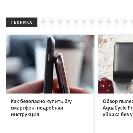
ТЕХНИКА
Как безопасно купить б/у
Обзор пылес
смартфон: подробная
AquaCycle Pr
инструкция
уборка без 