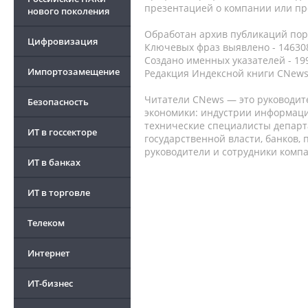
презентацией о компании или про
нового поколения
Обработан архив публикаций порт
Цифровизация
Ключевых фраз выявлено - 146308
Создано именных указателей - 19
Импортозамещение
Редакция Индексной книги CNews
Читатели CNews — это руководит
Безопасность
экономики: индустрии информаци
технические специалисты депар
ИТ в госсекторе
государственной власти, банков,
руководители и сотрудники комп
ИТ в банках
ИТ в торговле
Телеком
Интернет
ИТ-бизнес