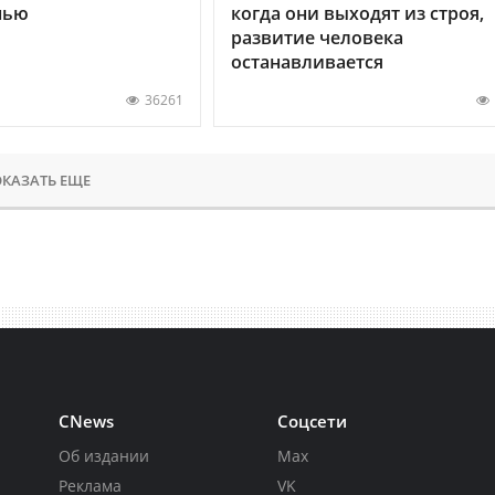
нью
когда они выходят из строя,
развитие человека
останавливается
36261
КАЗАТЬ ЕЩЕ
CNews
Соцсети
Об издании
Max
Реклама
VK