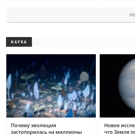
ПО
НАУКА
Почему эволюция
Новое иссле
застопорилась на миллионы
что Земля п