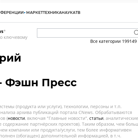
НФЕРЕНЦИИ
МАРКЕТ
ТЕХНИКА
НАУКА
ТВ
ws
*
по ключевому
Все категории
199149
ерий
- Фэшн Пресс
темы (продукта или услуги), технологии, персоны и т.п.
 анализа архива публикаций портала CNews. Обрабатываются
ов (
новости
, включая "Главные новости",
статьи
, аналитически
е содержание партнёрских проектов). Таким образом, чем боль
нем компании или продукта/услуги, тем более информативен
полнен (обогащен) дополнительной информацией, в т.ч.