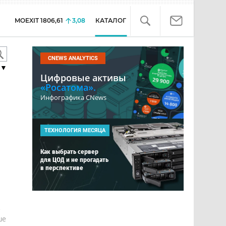
MOEXIT
1806,61
3,08
КАТАЛОГ
CNEWS ANALYTICS
▼
Цифровые активы
«Росатома».
Инфографика CNews
ТЕХНОЛОГИЯ МЕСЯЦА
Как выбрать сервер
для ЦОД и не прогадать
в перспективе
е
ше