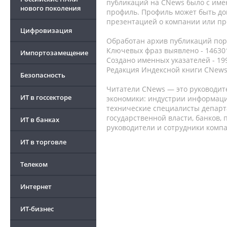
публикаций на CNews было с име
нового поколения
профиль. Профиль может быть до
презентацией о компании или про
Цифровизация
Обработан архив публикаций порт
Ключевых фраз выявлено - 146301
Импортозамещение
Создано именных указателей - 19
Редакция Индексной книги CNews
Безопасность
Читатели CNews — это руководит
ИТ в госсекторе
экономики: индустрии информаци
технические специалисты депар
государственной власти, банков,
ИТ в банках
руководители и сотрудники комп
ИТ в торговле
Телеком
Интернет
ИТ-бизнес