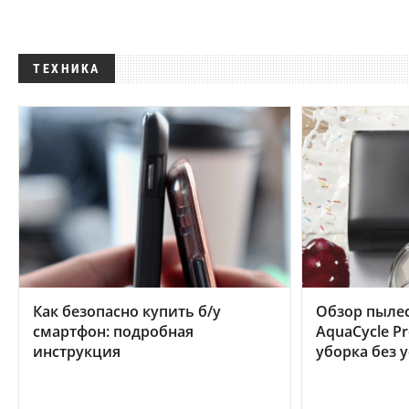
ТЕХНИКА
Как безопасно купить б/у
Обзор пылес
смартфон: подробная
AquaCycle Pr
инструкция
уборка без 