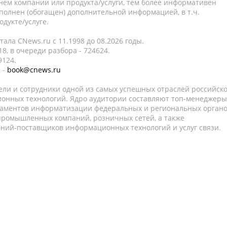
нем компании или продукта/услуги, тем более информативен
полнен (обогащен) дополнительной информацией, в т.ч.
дукте/услуге.
ала CNews.ru c 11.1998 до 08.2026 годы.
8, в очереди разбора - 724624.
9124.
 -
book@cnews.ru
ели и сотрудники одной из самых успешных отраслей российск
онных технологий. Ядро аудитории составляют топ-менеджеры
таментов информатизации федеральных и региональных орган
 промышленных компаний, розничных сетей, а также
аний-поставщиков информационных технологий и услуг связи.