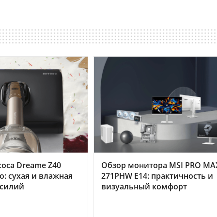
оса Dreame Z40
Обзор монитора MSI PRO MA
o: сухая и влажная
271PHW E14: практичность и
усилий
визуальный комфорт