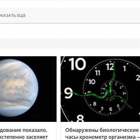
КАЗАТЬ ЕЩЕ
дование показало,
Обнаружены биологические
остепенно заселяет
часы-хронометр организма 