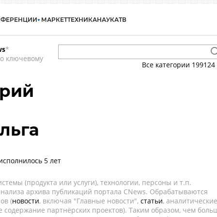
НФЕРЕНЦИИ
МАРКЕТ
ТЕХНИКА
НАУКА
ТВ
ws
*
по ключевому
Все категории
199124
ерий
льга
исполнилось 5 лет
темы (продукта или услуги), технологии, персоны и т.п.
 анализа архива публикаций портала CNews. Обрабатываются
ов (
новости
, включая "Главные новости",
статьи
, аналитически
е содержание партнёрских проектов). Таким образом, чем боль