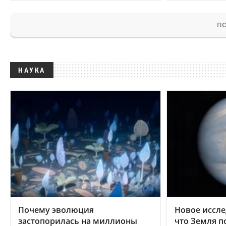
ПО
НАУКА
Почему эволюция
Новое иссле
застопорилась на миллионы
что Земля п