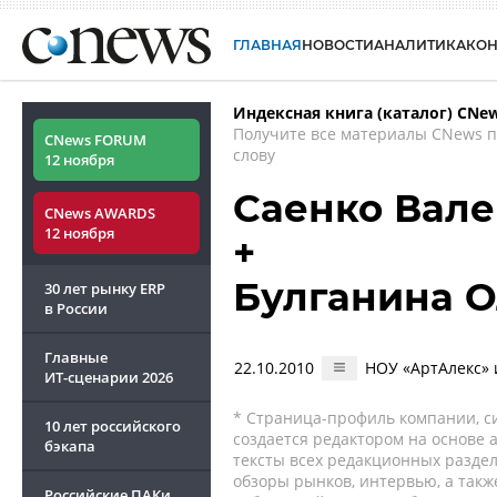
ГЛАВНАЯ
НОВОСТИ
АНАЛИТИКА
КО
Индексная книга (каталог) CNe
Получите все материалы CNews 
CNews FORUM
слову
12 ноября
Саенко Вал
CNews AWARDS
12 ноября
+
Булганина О
30 лет рынку ERP
в России
Главные
22.10.2010
НОУ «АртАлекс» 
ИТ-сценарии
2026
* Страница-профиль компании, сис
10 лет российского
создается редактором на основе
бэкапа
тексты всех редакционных раздел
обзоры рынков, интервью, а такж
Российские ПАКи