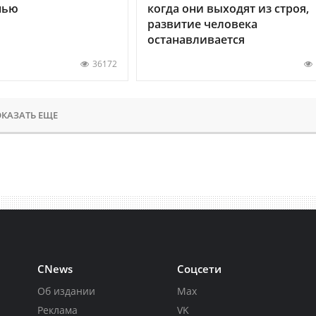
нью
когда они выходят из строя,
развитие человека
останавливается
36172
КАЗАТЬ ЕЩЕ
CNews
Соцсети
Об издании
Max
Реклама
VK