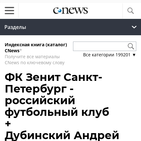
Разделы
Индексная книга (каталог)
CNews
*
Все категории
199201
▼
Получите все материалы
CNews по ключевому слову
ФК Зенит Санкт-
Петербург -
российский
футбольный клуб
+
Дубинский Андрей