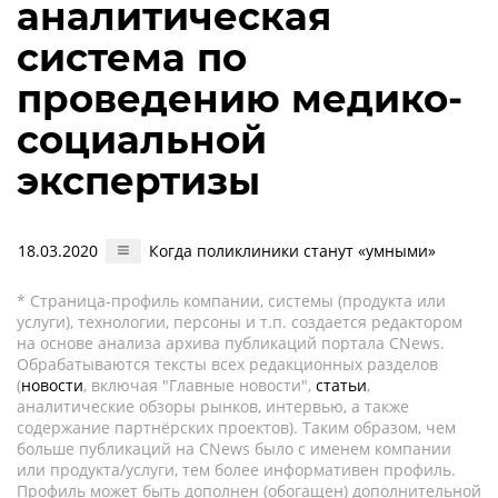
аналитическая
система по
проведению медико-
социальной
экспертизы
18.03.2020
Когда поликлиники станут «умными»
* Страница-профиль компании, системы (продукта или
услуги), технологии, персоны и т.п. создается редактором
на основе анализа архива публикаций портала CNews.
Обрабатываются тексты всех редакционных разделов
(
новости
, включая "Главные новости",
статьи
,
аналитические обзоры рынков, интервью, а также
содержание партнёрских проектов). Таким образом, чем
больше публикаций на CNews было с именем компании
или продукта/услуги, тем более информативен профиль.
Профиль может быть дополнен (обогащен) дополнительной