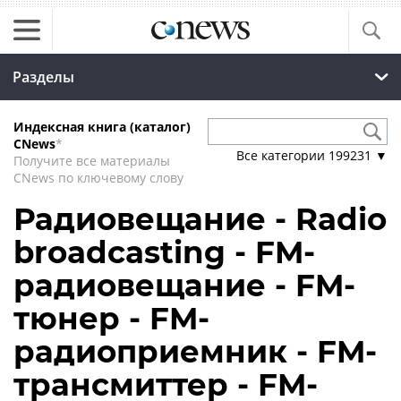
Разделы
Индексная книга (каталог)
CNews
*
Все категории
199231
▼
Получите все материалы
CNews по ключевому слову
Радиовещание - Radio
broadcasting - FM-
радиовещание - FM-
тюнер - FM-
радиоприемник - FM-
трансмиттер - FM-