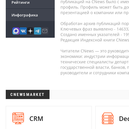
публикаций на CNews было с име
Рейтинги
профиль. Профиль может быть до
презентацией о компании или про
Инфографика
Обработан архив публикаций порт
Ключевых фраз выявлено - 146332
Создано именных указателей - 19
Редакция Индексной книги CNews
Читатели CNews — это руководит
экономики: индустрии информаци
технические специалисты депар
государственной власти, банков,
руководители и сотрудники комп
CNEWSMARKET
CRM
De