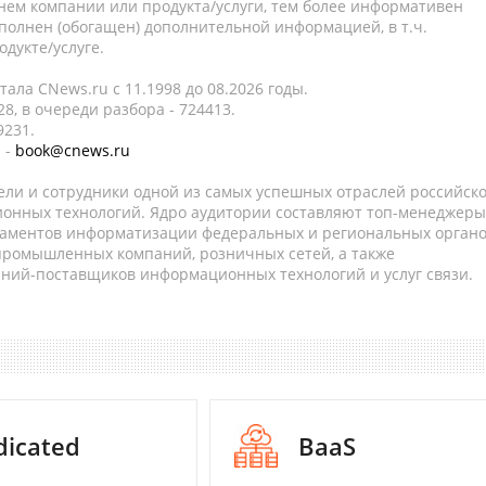
нем компании или продукта/услуги, тем более информативен
полнен (обогащен) дополнительной информацией, в т.ч.
дукте/услуге.
ала CNews.ru c 11.1998 до 08.2026 годы.
8, в очереди разбора - 724413.
9231.
 -
book@cnews.ru
ели и сотрудники одной из самых успешных отраслей российск
онных технологий. Ядро аудитории составляют топ-менеджеры
таментов информатизации федеральных и региональных орган
 промышленных компаний, розничных сетей, а также
аний-поставщиков информационных технологий и услуг связи.
dicated
BaaS