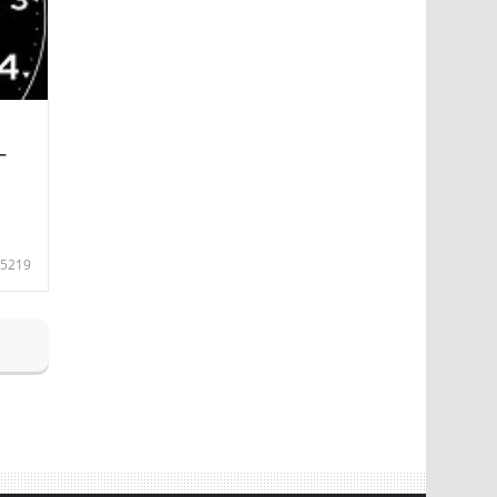
—
5219