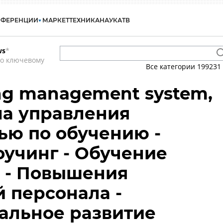
НФЕРЕНЦИИ
МАРКЕТ
ТЕХНИКА
НАУКА
ТВ
ws
*
по ключевому
Все категории
199231
ing management system,
ма управления
ью по обучению -
оучинг - Обучение
 - Повышения
 персонала -
альное развитие