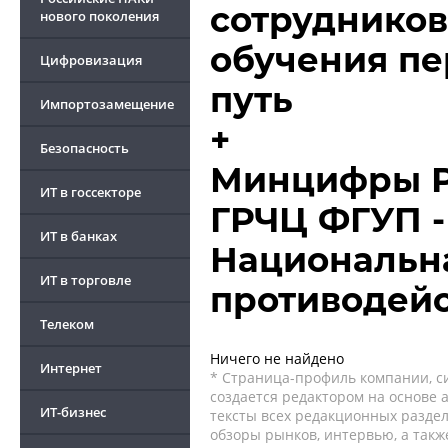
сотрудников
нового поколения
обучения пе
Цифровизация
путь
Импортозамещение
+
Безопасность
Минцифры Р
ИТ в госсекторе
ГРЧЦ ФГУП -
ИТ в банках
Национальн
ИТ в торговле
противодейс
Телеком
Ничего не найдено
Интернет
* Страница-профиль компании, сис
создается редактором на основе
ИТ-бизнес
тексты всех редакционных раздел
обзоры рынков, интервью, а такж