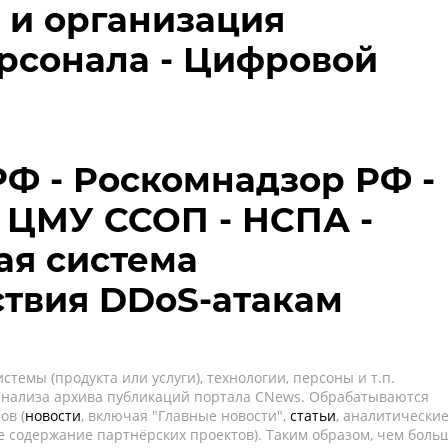
 и организация
рсонала - Цифровой
Ф - Роскомнадзор РФ -
 ЦМУ ССОП - НСПА -
ая система
твия DDoS-атакам
темы (продукта или услуги), технологии, персоны и т.п.
 анализа архива публикаций портала CNews. Обрабатываются
ов (
новости
, включая "Главные новости",
статьи
, аналитически
е содержание партнёрских проектов). Таким образом, чем боль