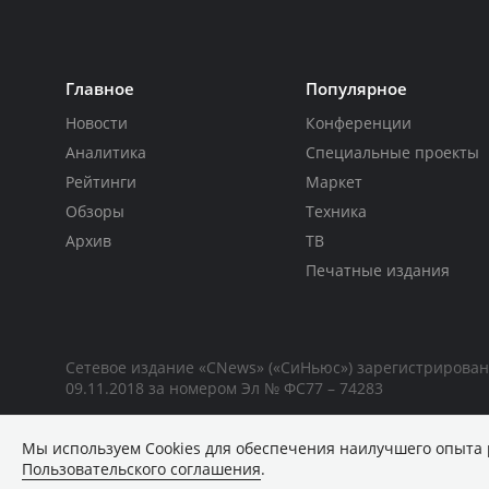
Главное
Популярное
Новости
Конференции
Аналитика
Специальные проекты
Рейтинги
Маркет
Обзоры
Техника
Архив
ТВ
Печатные издания
Сетевое издание «CNews» («СиНьюс») зарегистрирова
09.11.2018 за номером Эл № ФС77 – 74283
Мы используем Сookies для обеспечения наилучшего опыта 
Пользовательского соглашения
.