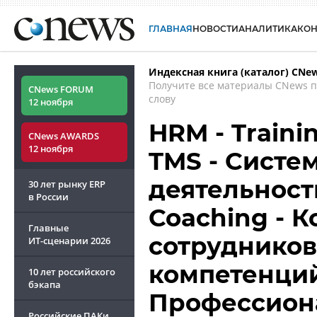
ГЛАВНАЯ
НОВОСТИ
АНАЛИТИКА
КО
Индексная книга (каталог) CNe
Получите все материалы CNews 
CNews FORUM
слову
12 ноября
HRM - Train
CNews AWARDS
12 ноября
TMS - Систе
деятельност
30 лет рынку ERP
в России
Coaching - К
Главные
сотрудников
ИТ-сценарии
2026
компетенций
10 лет российского
бэкапа
Профессион
Российские ПАКи