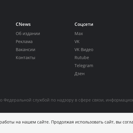
CNews
Соцсети
Об издании
Max
Реклама
VK
Вакансии
VK Видео
Контакты
Rutube
Telegram
Дзен
но Федеральной службой по надзору в сфере связи, информаци
работы на нашем сайте. Продолжая использовать сайт, вы согл