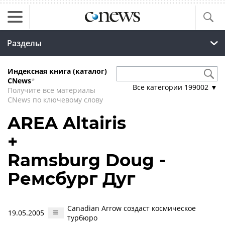
Разделы
Индексная книга (каталог)
CNews
*
Все категории
199002
▼
Получите все материалы
CNews по ключевому слову
AREA Altairis
+
Ramsburg Doug -
Ремсбург Дуг
Canadian Arrow создаст космическое
19.05.2005
турбюро