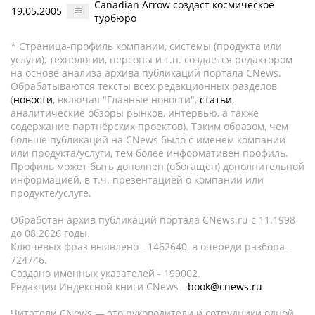
Canadian Arrow создаст космическое
19.05.2005
турбюро
* Страница-профиль компании, системы (продукта или
услуги), технологии, персоны и т.п. создается редактором
на основе анализа архива публикаций портала CNews.
Обрабатываются тексты всех редакционных разделов
(
новости
, включая "Главные новости",
статьи
,
аналитические обзоры рынков, интервью, а также
содержание партнёрских проектов). Таким образом, чем
больше публикаций на CNews было с именем компании
или продукта/услуги, тем более информативен профиль.
Профиль может быть дополнен (обогащен) дополнительной
информацией, в т.ч. презентацией о компании или
продукте/услуге.
Обработан архив публикаций портала CNews.ru c 11.1998
до 08.2026 годы.
Ключевых фраз выявлено - 1462640, в очереди разбора -
724746.
Создано именных указателей - 199002.
Редакция Индексной книги CNews -
book@cnews.ru
Читатели CNews — это руководители и сотрудники одной