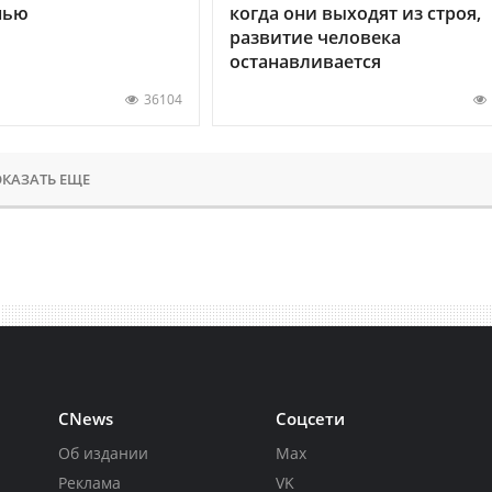
нью
когда они выходят из строя,
развитие человека
останавливается
36104
КАЗАТЬ ЕЩЕ
CNews
Соцсети
Об издании
Max
Реклама
VK