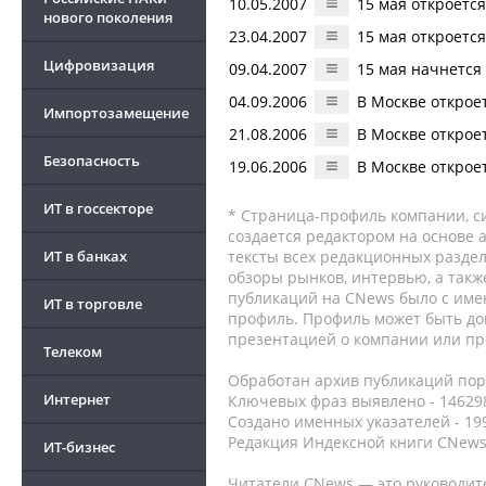
10.05.2007
15 мая откроетс
нового поколения
23.04.2007
15 мая откроется
Цифровизация
09.04.2007
15 мая начнется 
04.09.2006
В Москве открое
Импортозамещение
21.08.2006
В Москве открое
Безопасность
19.06.2006
В Москве открое
ИТ в госсекторе
* Страница-профиль компании, сис
создается редактором на основе
ИТ в банках
тексты всех редакционных раздел
обзоры рынков, интервью, а такж
публикаций на CNews было с име
ИТ в торговле
профиль. Профиль может быть до
презентацией о компании или про
Телеком
Обработан архив публикаций порт
Интернет
Ключевых фраз выявлено - 146298
Создано именных указателей - 19
Редакция Индексной книги CNews
ИТ-бизнес
Читатели CNews — это руководит