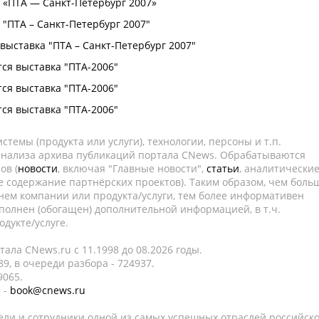
я «ПТА — Санкт-Петербург 2007»
 "ПТА – Санкт-Петербург 2007"
выставка "ПТА – Санкт-Петербург 2007"
тся выставка "ПТА-2006"
тся выставка "ПТА-2006"
тся выставка "ПТА-2006"
темы (продукта или услуги), технологии, персоны и т.п.
 анализа архива публикаций портала CNews. Обрабатываются
ов (
новости
, включая "Главные новости",
статьи
, аналитически
е содержание партнёрских проектов). Таким образом, чем боль
нем компании или продукта/услуги, тем более информативен
полнен (обогащен) дополнительной информацией, в т.ч.
дукте/услуге.
ала CNews.ru c 11.1998 до 08.2026 годы.
9, в очереди разбора - 724937.
9065.
 -
book@cnews.ru
ели и сотрудники одной из самых успешных отраслей российск