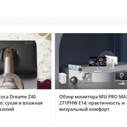
оса Dreame Z40
Обзор монитора MSI PRO MA
o: сухая и влажная
271PHW E14: практичность и
усилий
визуальный комфорт