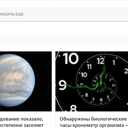
КАЗАТЬ ЕЩЕ
дование показало,
Обнаружены биологические
остепенно заселяет
часы-хронометр организма 