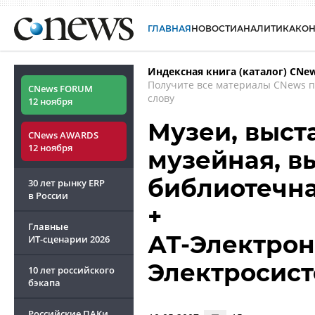
ГЛАВНАЯ
НОВОСТИ
АНАЛИТИКА
КО
Индексная книга (каталог) CNe
Получите все материалы CNews 
CNews FORUM
слову
12 ноября
Музеи, выст
CNews AWARDS
12 ноября
музейная, в
библиотечна
30 лет рынку ERP
в России
+
Главные
АТ-Электрони
ИТ-сценарии
2026
Электросис
10 лет российского
бэкапа
Российские ПАКи