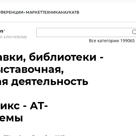
НФЕРЕНЦИИ
МАРКЕТ
ТЕХНИКА
НАУКА
ТВ
ws
*
по ключевому
Все категории
199065
авки, библиотеки -
ыставочная,
я деятельность
кс - АТ-
темы