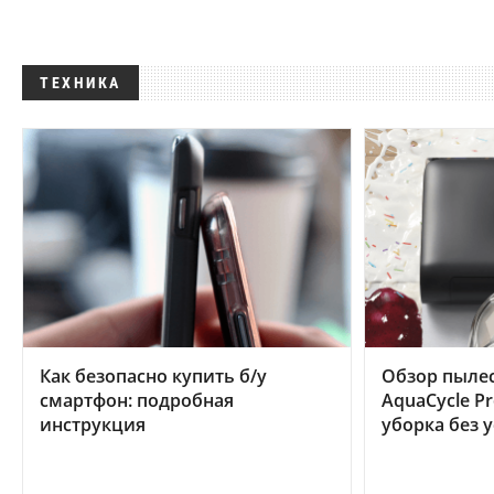
ТЕХНИКА
Как безопасно купить б/у
Обзор пылес
смартфон: подробная
AquaCycle Pr
инструкция
уборка без 