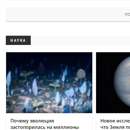
ПО
НАУКА
Почему эволюция
Новое иссле
застопорилась на миллионы
что Земля п