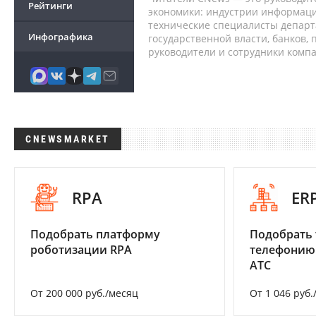
Рейтинги
экономики: индустрии информаци
технические специалисты депар
Инфографика
государственной власти, банков,
руководители и сотрудники комп
CNEWSMARKET
RPA
ER
Подобрать платформу
Подобрать 
роботизации RPA
телефонию
АТС
От 200 000 руб./месяц
От 1 046 руб.