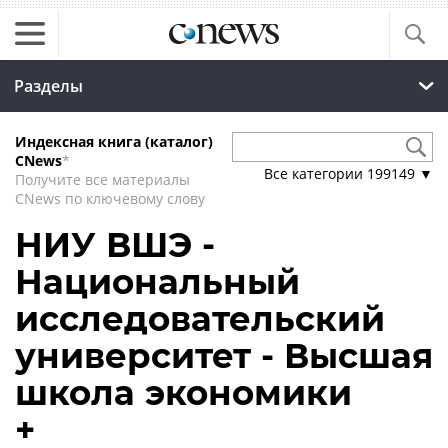
Разделы
Индексная книга (каталог)
CNews
*
Все категории
199149
▼
Получите все материалы
CNews по ключевому слову
НИУ ВШЭ -
Национальный
исследовательский
университет - Высшая
школа экономики
+